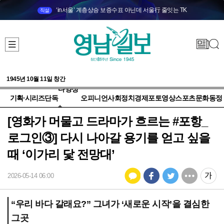
‘in서울’ 계층상승 보증수표 아닌데 서울行 줄잇는 TK
직설
1945년 10월 11일 창간
다양성
기획·시리즈
단독
오피니언
사회
정치
경제
포토
영상
스포츠
문화
동정
+
[영화가 머물고 드라마가 흐르는 #포항_
로그인③] 다시 나아갈 용기를 얻고 싶을
때 ‘이가리 닻 전망대’
2026-05-14 06:00
“우리 바다 갈래요?” 그녀가 ‘새로운 시작’을 결심한
그곳