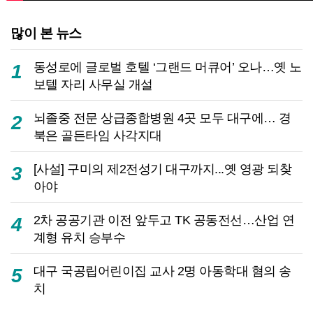
많이 본 뉴스
동성로에 글로벌 호텔 ‘그랜드 머큐어’ 오나…옛 노
1
보텔 자리 사무실 개설
뇌졸중 전문 상급종합병원 4곳 모두 대구에… 경
2
북은 골든타임 사각지대
[사설] 구미의 제2전성기 대구까지...옛 영광 되찾
3
아야
2차 공공기관 이전 앞두고 TK 공동전선…산업 연
4
계형 유치 승부수
대구 국공립어린이집 교사 2명 아동학대 혐의 송
5
치