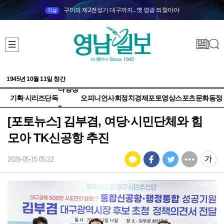
구미의 제2전성기 대구까지...옛 영광 되찾아야
직설
1945년 10월 11일 창간
다양성
기획·시리즈
단독
오피니언
사회
정치
경제
포토
영상
스포츠
문화
동정
+
[포토뉴스] 김부겸, 여당·시민단체와 힘
모아 TK신공항 추진
2026-05-15 05:22