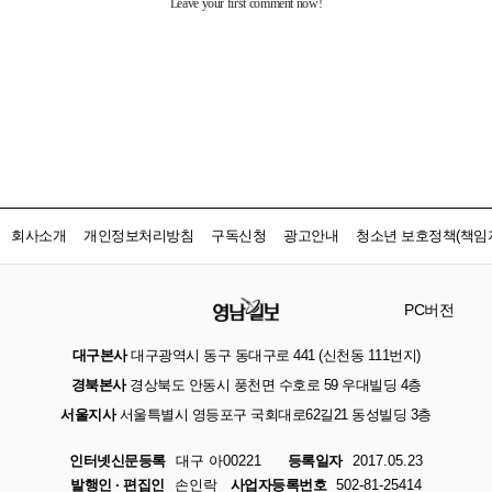
회사소개
개인정보처리방침
구독신청
광고안내
청소년 보호정책(책임자
PC버전
대구본사
대구광역시 동구 동대구로 441 (신천동 111번지)
경북본사
경상북도 안동시 풍천면 수호로 59 우대빌딩 4층
서울지사
서울특별시 영등포구 국회대로62길21 동성빌딩 3층
인터넷신문등록
대구 아00221
등록일자
2017.05.23
발행인 · 편집인
손인락
사업자등록번호
502-81-25414