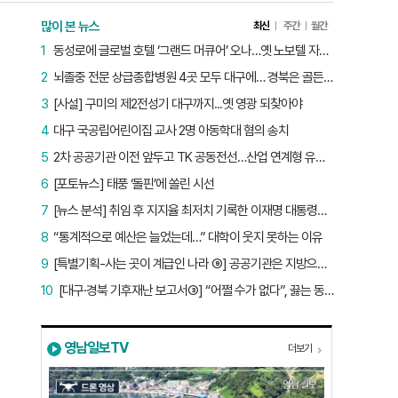
많이 본 뉴스
최신
주간
월간
1
동성로에 글로벌 호텔 ‘그랜드 머큐어’ 오나…옛 노보텔 자리 사무실 개설
2
뇌졸중 전문 상급종합병원 4곳 모두 대구에… 경북은 골든타임 사각지대
3
[사설] 구미의 제2전성기 대구까지...옛 영광 되찾아야
4
대구 국공립어린이집 교사 2명 아동학대 혐의 송치
5
2차 공공기관 이전 앞두고 TK 공동전선…산업 연계형 유치 승부수
6
[포토뉴스] 태풍 ‘돌핀’에 쏠린 시선
7
[뉴스 분석] 취임 후 지지율 최저치 기록한 이재명 대통령…왜?
8
“통계적으로 예산은 늘었는데…” 대학이 웃지 못하는 이유
9
[특별기획-사는 곳이 계급인 나라 ⑨] 공공기관은 지방으로 왔지만, 그들이 사는 곳은 서울이었다
10
[대구·경북 기후재난 보고서③] “어쩔 수가 없다”, 끓는 동해…‘절멸 위기’ 경북 수산업
영남일보TV
더보기