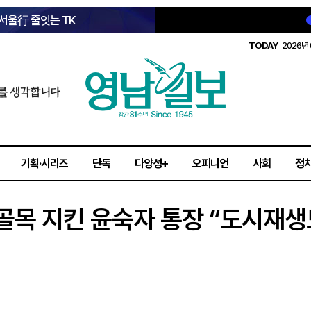
 서울行 줄잇는 TK
TODAY
2026년 
를 생각합니다
기획·시리즈
단독
다양성+
오피니언
사회
정
평골목 지킨 윤숙자 통장 “도시재