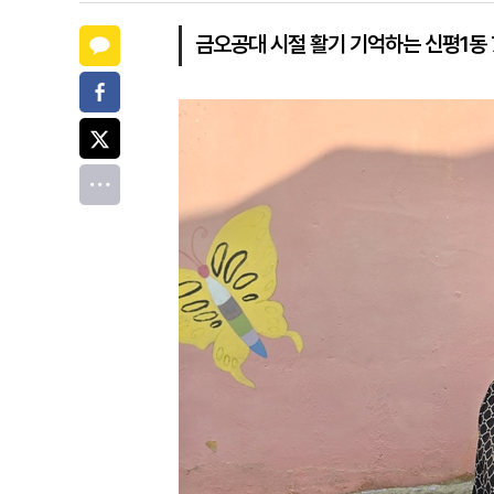
카카오톡
금오공대 시절 활기 기억하는 신평1동 
페이스북
트위터
전체