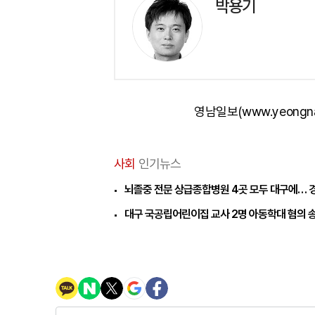
박용기
영남일보(www.yeongn
사회
인기뉴스
뇌졸중 전문 상급종합병원 4곳 모두 대구에… 
대구 국공립어린이집 교사 2명 아동학대 혐의 