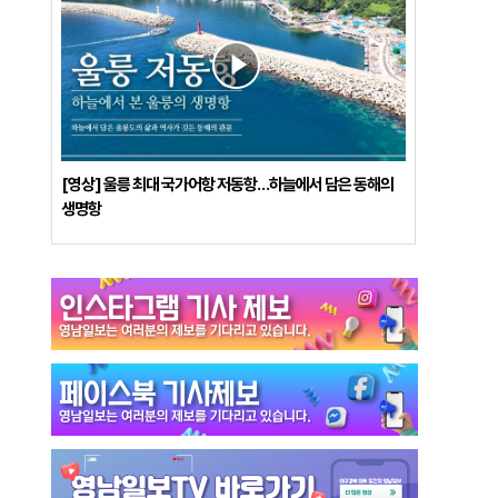
[영상] 울릉 최대 국가어항 저동항…하늘에서 담은 동해의
생명항