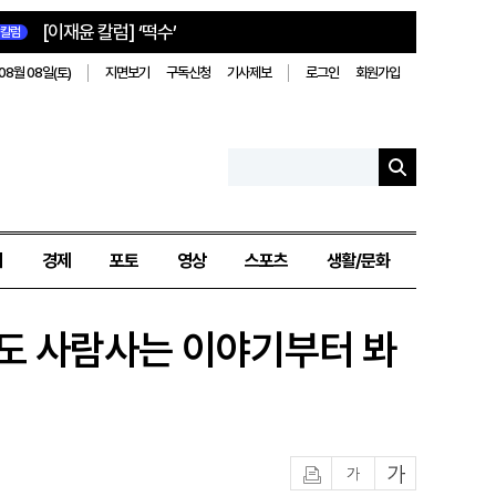
[이재윤 칼럼] ‘떡수’
칼럼
08월 08일(토)
지면보기
구독신청
기사제보
로그인
회원가입
치
경제
포토
영상
스포츠
생활/문화
생도 사람사는 이야기부터 봐
인쇄
글자작게
글자크게