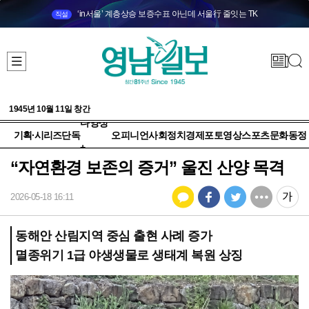
‘in서울’ 계층상승 보증수표 아닌데 서울行 줄잇는 TK
직설
1945년 10월 11일 창간
다양성
기획·시리즈
단독
오피니언
사회
정치
경제
포토
영상
스포츠
문화
동정
+
“자연환경 보존의 증거” 울진 산양 목격
2026-05-18 16:11
동해안 산림지역 중심 출현 사례 증가
멸종위기 1급 야생생물로 생태계 복원 상징