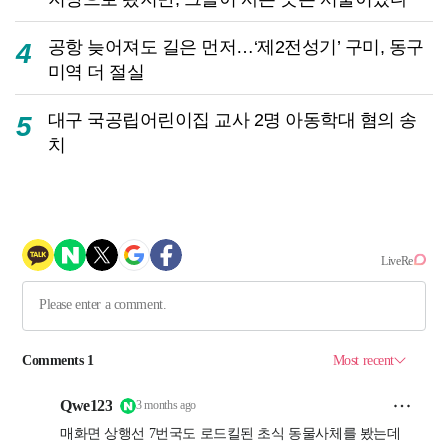
공항 늦어져도 길은 먼저…‘제2전성기’ 구미, 동구
4
미역 더 절실
대구 국공립어린이집 교사 2명 아동학대 혐의 송
5
치