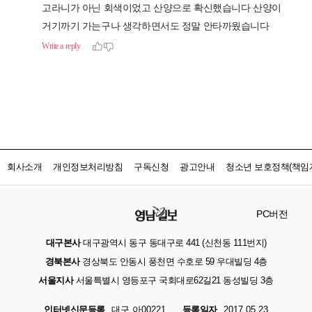
회사소개
개인정보처리방침
구독신청
광고안내
청소년 보호정책(책임자
PC버전
대구본사
대구광역시 동구 동대구로 441 (신천동 111번지)
경북본사
경상북도 안동시 풍천면 수호로 59 우대빌딩 4층
서울지사
서울특별시 영등포구 국회대로62길21 동성빌딩 3층
인터넷신문등록
대구 아00221
등록일자
2017.05.23