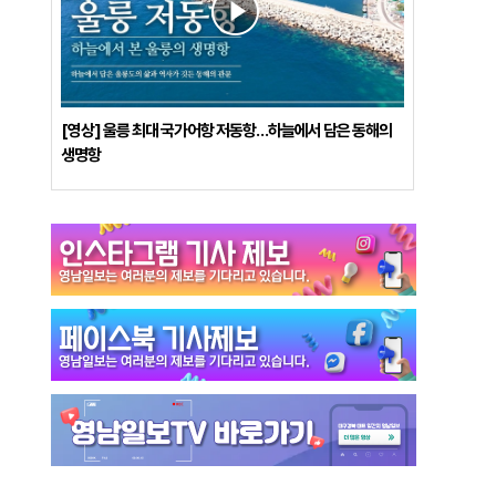
[영상] 울릉 최대 국가어항 저동항…하늘에서 담은 동해의
생명항