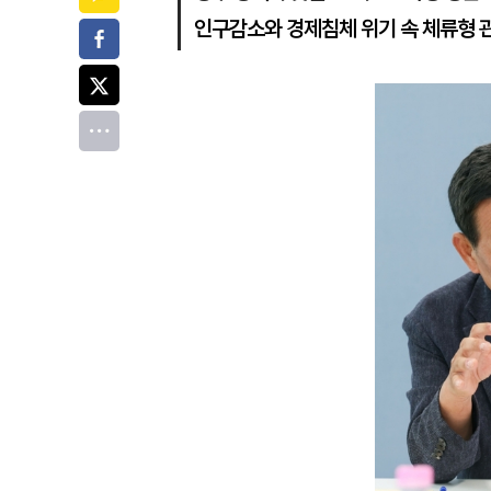
인구감소와 경제침체 위기 속 체류형 
페이스북
트위터
전체