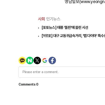
영남일보(www.yeongn
사회
인기뉴스
[포토뉴스] 태풍 ‘돌핀’에 쏠린 시선
[Y르포] 대구 교동귀금속거리, ‘랩 다이아’ 특