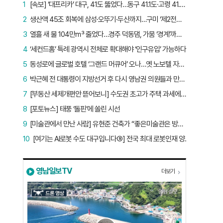
1
[속보] ‘대프리카’ 대구, 41도 뚫었다…동구 41.1도·고령 41.2도
2
생산액 45조 회복에 삼성·오뚜기·두산까지…구미 ‘제2전성기’ 시작됐다
3
열흘 새 물 104만㎥ 줄었다…경주 덕동댐, 가뭄 ‘경계’까지 5.7%p
4
‘세컨드홈’ 특례 광역시 전체로 확대해야 ‘인구유입’ 가능하다
5
동성로에 글로벌 호텔 ‘그랜드 머큐어’ 오나…옛 노보텔 자리 사무실 개설
6
박근혜 전 대통령이 지방선거 후 다시 영남권 의원들과 만난 이유는?
7
[부동산 세제개편안 뜯어보니] 수도권 초고가 주택 과세에만 초점…침체된 지방 부동산 대책은 없다
8
[포토뉴스] 태풍 ‘돌핀’에 쏠린 시선
9
[미술관에서 만난 사람] 유현준 건축가 “좋은미술관은 방문객이 많은 미술관”
10
[여기는 AI로봇 수도 대구입니다⑤] 전국 최대 로봇인재 양성소…“대구산업 맞춤형 교육과정 만들자”
영남일보TV
더보기