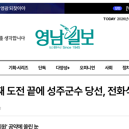
옛 영광 되찾아야
[
칼럼
TODAY
2026년 
를 생각합니다
기획·시리즈
단독
다양성+
오피니언
사회
정
째 도전 끝에 성주군수 당선, 전화
2
원’ 공약에 쏠린 눈