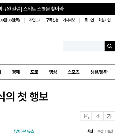
박규완 칼럼] 스위트 스팟을 찾아라
08월 06일(목)
지면보기
구독신청
기사제보
로그인
회원가입
치
경제
포토
영상
스포츠
생활/문화
식의 첫 행보
인쇄
글자작게
글자크게
많이 본 뉴스
최신
주간
월간