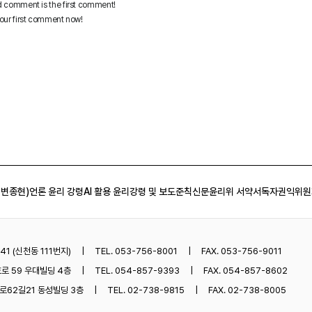
 변종현)
언론 윤리 강령
AI 활용 윤리강령 및 보도준칙
신문윤리위 서약서
독자권익위원
1 (신천동 111번지)
TEL. 053-756-8001
FAX. 053-756-9011
로 59 우대빌딩 4층
TEL. 054-857-9393
FAX. 054-857-8602
62길21 동성빌딩 3층
TEL. 02-738-9815
FAX. 02-738-8005