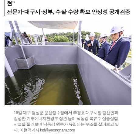
현”
전문가·대구시·정부, 수질·수량 확보 안정성 공개검증
16일 대구 달성군 문산정수장에서 추경호 대구시장 당선인과
김성환 기후에너지환경부 장관 등이 낙동강 복류수 실증실험
시설을 둘러보며 낙동강 원수가 유입되는 수조를 살펴보고 있
다. 이현덕기자 lhd@yeongnam.com