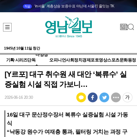
‘in서울’ 계층상승 보증수표 아닌데 서울行 줄잇는 TK
직설
1945년 10월 11일 창간
다양성
기획·시리즈
단독
오피니언
사회
정치
경제
포토
영상
스포츠
문화
동정
+
[Y르포] 대구 취수원 새 대안 ‘복류수’ 실
증실험 시설 직접 가보니…
2026-06-16 20:30
16일 대구 문산정수장서 복류수 실증실험 시설 가동
식
“낙동강 원수가 여재층 통과, 필터링 거치는 과정 구