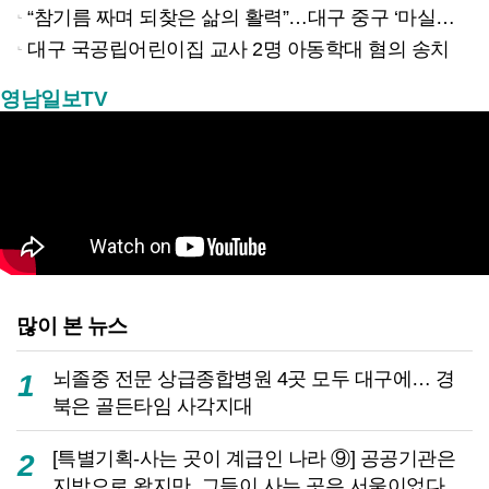
“참기름 짜며 되찾은 삶의 활력”…대구 중구 ‘마실방앗간’ 어르신들의 인생 2막
대구 국공립어린이집 교사 2명 아동학대 혐의 송치
영남일보TV
많이 본 뉴스
뇌졸중 전문 상급종합병원 4곳 모두 대구에… 경
1
북은 골든타임 사각지대
[특별기획-사는 곳이 계급인 나라 ⑨] 공공기관은
2
지방으로 왔지만, 그들이 사는 곳은 서울이었다