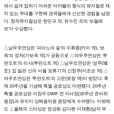
에서 쉽게 접하기 어려운 아카펠라 형식의 뮤지컬로 재
치 있는 무대를 구현해 관객들에게 신선한 경험을 남겼
다. 창작뮤지컬상은 한민규 작, 유수진 곡의 '보들레
르'가 수상했다.
△남우주연상은 '피아노의 숲'의 이휘종(카이 역), '보
옥'의 장저(가보옥 역)가 공동으로 △여우주연상은 '투
란도트'의 리사(투란도트 역) △남우조연상은 '성주(城
主): 집 잃은 신의 서울 표류기'의 신창주(이조순 역) △
여우조연상은 '투란도트'의 고운(로링 역)이 받았다. 축
제 20주년을 기념해 특별 공로상도 마련됐다. 20주년
특별 공로상은 이장우 DIMF 전 이사장(20주년 준비위
원장)과 유지이 상해음악원 원장에게 수여됐다. 이밖에
도 △올해의 스타상은 정성화·김다현·이재환(남자 부