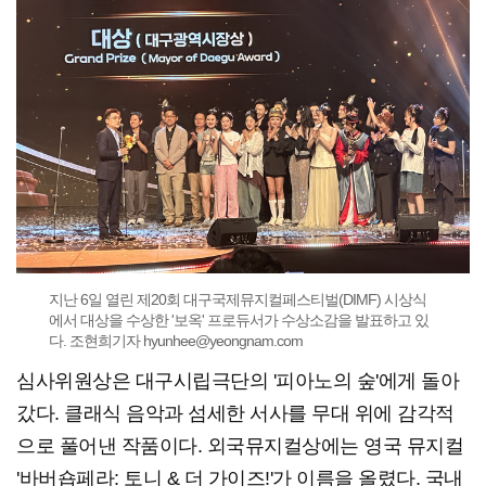
지난 6일 열린 제20회 대구국제뮤지컬페스티벌(DIMF) 시상식
에서 대상을 수상한 '보옥' 프로듀서가 수상소감을 발표하고 있
다. 조현희기자 hyunhee@yeongnam.com
심사위원상은 대구시립극단의 '피아노의 숲'에게 돌아
갔다. 클래식 음악과 섬세한 서사를 무대 위에 감각적
으로 풀어낸 작품이다. 외국뮤지컬상에는 영국 뮤지컬
'바버숍페라: 토니 & 더 가이즈!'가 이름을 올렸다. 국내