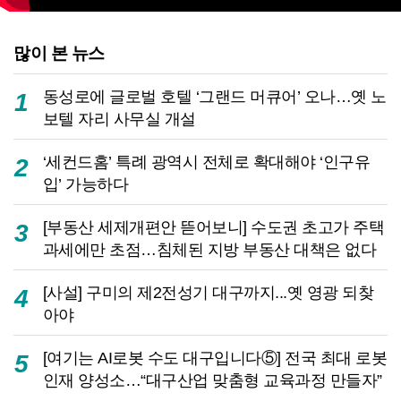
많이 본 뉴스
동성로에 글로벌 호텔 ‘그랜드 머큐어’ 오나…옛 노
1
보텔 자리 사무실 개설
‘세컨드홈’ 특례 광역시 전체로 확대해야 ‘인구유
2
입’ 가능하다
[부동산 세제개편안 뜯어보니] 수도권 초고가 주택
3
과세에만 초점…침체된 지방 부동산 대책은 없다
[사설] 구미의 제2전성기 대구까지...옛 영광 되찾
4
아야
[여기는 AI로봇 수도 대구입니다⑤] 전국 최대 로봇
5
인재 양성소…“대구산업 맞춤형 교육과정 만들자”