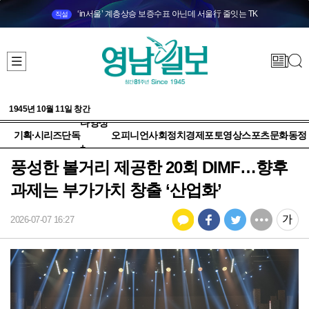
‘in서울’ 계층상승 보증수표 아닌데 서울行 줄잇는 TK
직설
1945년 10월 11일 창간
다양성
기획·시리즈
단독
오피니언
사회
정치
경제
포토
영상
스포츠
문화
동정
+
풍성한 볼거리 제공한 20회 DIMF…향후
과제는 부가가치 창출 ‘산업화’
2026-07-07 16:27