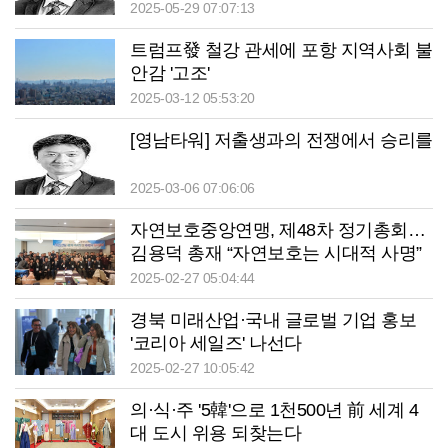
2025-05-29 07:07:13
트럼프發 철강 관세에 포항 지역사회 불
안감 '고조'
2025-03-12 05:53:20
[영남타워] 저출생과의 전쟁에서 승리를
2025-03-06 07:06:06
자연보호중앙연맹, 제48차 정기총회…
김용덕 총재 “자연보호는 시대적 사명”
2025-02-27 05:04:44
경북 미래산업·국내 글로벌 기업 홍보
'코리아 세일즈' 나선다
2025-02-27 10:05:42
의·식·주 '5韓'으로 1천500년 前 세계 4
대 도시 위용 되찾는다