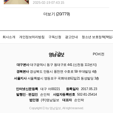
2025-02-19 07:43:15
더보기 (
20
/
779
)
회사소개
개인정보처리방침
구독신청
광고안내
청소년 보호정책(책임자
PC버전
대구본사
대구광역시 동구 동대구로 441 (신천동 111번지)
경북본사
경상북도 안동시 풍천면 수호로 59 우대빌딩 4층
서울지사
서울특별시 영등포구 국회대로62길21 동성빌딩 3층
인터넷신문등록
대구 아00221
등록일자
2017.05.23
발행인 · 편집인
손인락
사업자등록번호
502-81-25414
법인명
(주)영남일보
대표자
손인락
Copyright ⓒ by 영남일보, All right reserved.