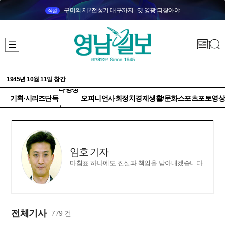
구미의 제2전성기 대구까지...옛 영광 되찾아야
직설
1945년 10월 11일 창간
다양성
기획·시리즈
단독
오피니언
사회
정치
경제
생활/문화
스포츠
포토
영상
+
임호 기자
마침표 하나에도 진실과 책임을 담아내겠습니다.
전체기사
779 건