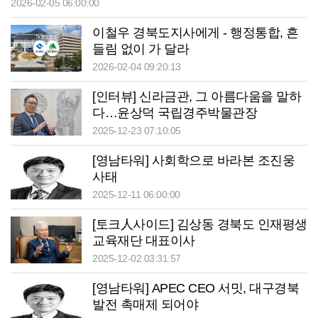
2026-02-05 06:00:00
이철우 경북도지사에게 - 행정통합, 흔
들림 없이 가 달라
2026-02-04 09:20:13
[인터뷰] 신라금관, 그 아름다움을 말하
다…윤상덕 국립경주박물관장
2025-12-23 07:10:05
[영남타워] 사회학으로 바라본 조진웅
사태
2025-12-11 06:00:00
[토크人사이드] 김상동 경북도 인재평생
교육재단 대표이사
2025-12-02 03:31:57
[영남타워] APEC CEO 서밋, 대구경북
발전 촉매제 되어야