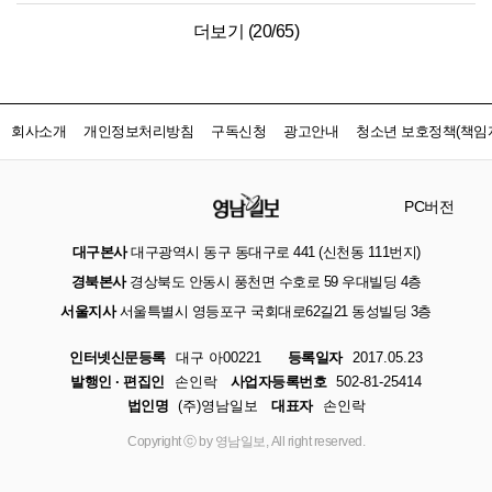
더보기 (
20
/
65
)
회사소개
개인정보처리방침
구독신청
광고안내
청소년 보호정책(책임자
PC버전
대구본사
대구광역시 동구 동대구로 441 (신천동 111번지)
경북본사
경상북도 안동시 풍천면 수호로 59 우대빌딩 4층
서울지사
서울특별시 영등포구 국회대로62길21 동성빌딩 3층
인터넷신문등록
대구 아00221
등록일자
2017.05.23
발행인 · 편집인
손인락
사업자등록번호
502-81-25414
법인명
(주)영남일보
대표자
손인락
Copyright ⓒ by 영남일보, All right reserved.