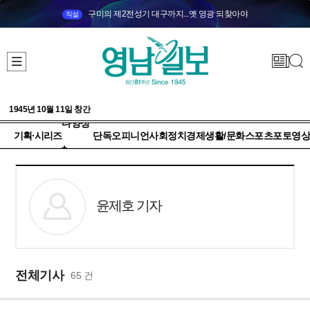
구미의 제2전성기 대구까지...옛 영광 되찾아야
직설
1945년 10월 11일 창간
다양성
기획·시리즈
단독
오피니언
사회
정치
경제
생활/문화
스포츠
포토
영상
+
윤제호 기자
전체기사
65 건