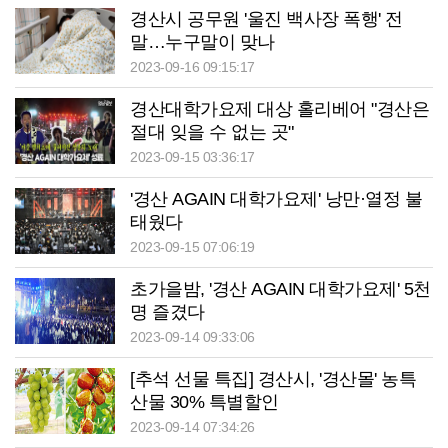
경산시 공무원 '울진 백사장 폭행' 전
말…누구말이 맞나
2023-09-16 09:15:17
경산대학가요제 대상 홀리베어 "경산은
절대 잊을 수 없는 곳"
2023-09-15 03:36:17
'경산 AGAIN 대학가요제' 낭만·열정 불
태웠다
2023-09-15 07:06:19
초가을밤, '경산 AGAIN 대학가요제' 5천
명 즐겼다
2023-09-14 09:33:06
[추석 선물 특집] 경산시, '경산몰' 농특
산물 30% 특별할인
2023-09-14 07:34:26