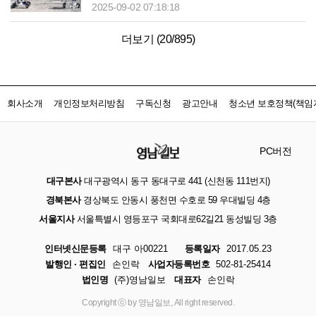
2025-09-02 07:18:18
더보기 (
20
/
895
)
회사소개
개인정보처리방침
구독신청
광고안내
청소년 보호정책(책임자
PC버전
대구본사
대구광역시 동구 동대구로 441 (신천동 111번지)
경북본사
경상북도 안동시 풍천면 수호로 59 우대빌딩 4층
서울지사
서울특별시 영등포구 국회대로62길21 동성빌딩 3층
인터넷신문등록
대구 아00221
등록일자
2017.05.23
발행인 · 편집인
손인락
사업자등록번호
502-81-25414
법인명
(주)영남일보
대표자
손인락
Copyright ⓒ by 영남일보, All right reserved.