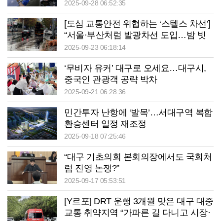
속하는 달서구 ‘달수·달희’
2025-09-28 06:52:35
[도심 교통안전 위협하는 ‘스텔스 차선’]
“서울·부산처럼 발광차선 도입…밤 빗
길 ‘깜깜이 운전’ 끝내자”
2025-09-23 06:18:14
‘무비자 유커’ 대구로 오세요…대구시,
중국인 관광객 공략 박차
2025-09-21 06:28:36
민간투자 난항에 ‘발목’…서대구역 복합
환승센터 일정 재조정
2025-09-18 07:25:46
“대구 기초의회 본회의장에서도 국회처
럼 진영 논쟁?”
2025-09-17 05:53:51
[Y르포] DRT 운행 3개월 맞은 대구 대중
교통 취약지역 “가파른 길 다니고 시장·