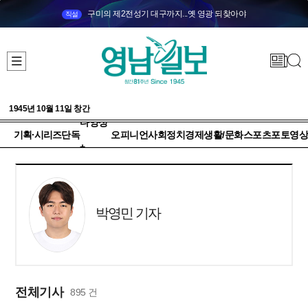
구미의 제2전성기 대구까지...옛 영광 되찾아야
직설
1945년 10월 11일 창간
다양성
기획·시리즈
단독
오피니언
사회
정치
경제
생활/문화
스포츠
포토
영상
+
박영민 기자
전체기사
895 건