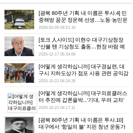
[광복 80주년 기획 내 이름은 투사.4] 민
중해방 꿈꾼 정운해 선생…노동·농민운
동 펼친 ‘통합의 아이콘’
2026-02-05 04:51:16
[토크 人사이드] 이현수 대구기상청장
“산불 땐 기상청도 출동…현장 바람 예
측해 진화헬기 시야 확보”
2025-12-17 05:34:06
[어떻게 생각하십니까] 대구경실련, 대
구시 지하도상가 점포 사용 관련 공익감
사 청구
2025-10-22 04:26:26
[어떻게 생각하십니까] 대구의료클러스
터 추진에 갑론을박...‘기대, 우려 교차’
2025-10-22 04:17:11
[광복 80주년 기획 내 이름은 투사.10]
대구에서 ‘항일의 불’ 지핀 청년 운동가