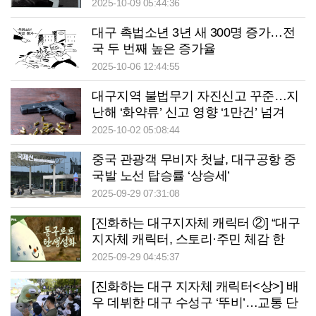
김선기 선생
2025-10-09 05:44:36
대구 촉법소년 3년 새 300명 증가…전
국 두 번째 높은 증가율
2025-10-06 12:44:55
대구지역 불법무기 자진신고 꾸준…지
난해 ‘화약류’ 신고 영향 ‘1만건’ 넘겨
2025-10-02 05:08:44
중국 관광객 무비자 첫날, 대구공항 중
국발 노선 탑승률 ‘상승세’
2025-09-29 07:31:08
[진화하는 대구지자체 캐릭터 ②] “대구
지자체 캐릭터, 스토리·주민 체감 한
계…관광 콘텐츠로 확장 제한적”
2025-09-29 04:45:37
[진화하는 대구 지자체 캐릭터<상>] 배
우 데뷔한 대구 수성구 ‘뚜비’…교통 단