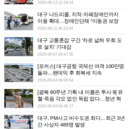
병원까지…DRT가 우리 동네 효자”
2025-09-13 12:34:14
대구 나드리콜, 지적·자폐장애인까지
이용 확대…장애인단체 “이동권 보장
첫걸음”
2025-09-11 06:23:54
대구 교통혼잡 구간 ‘차로 넓혀 우회 도
로 설치’ 기대감
2025-09-07 05:47:35
[포커스] 대구공항 국제선 여객 100만명
돌파…팬데믹 후 회복세 지속
2025-09-04 06:09:54
[광복 80주년 기획 내 이름은 투사 9] 유
혈·죽음 각오 없인 독립 없다…청년 혁
명가, 日帝에 선전포고
2025-09-03 04:45:17
대구, PM사고 비수도권 최다…최근 3년
간 사상자 483명 발생