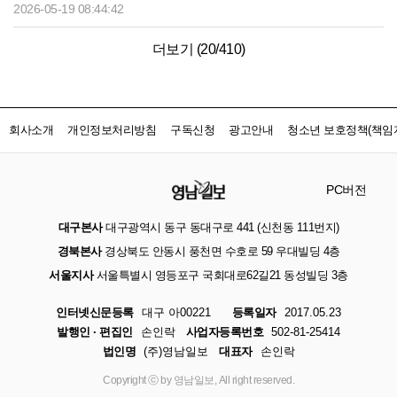
2026-05-19 08:44:42
더보기 (
20
/
410
)
회사소개
개인정보처리방침
구독신청
광고안내
청소년 보호정책(책임자
PC버전
대구본사
대구광역시 동구 동대구로 441 (신천동 111번지)
경북본사
경상북도 안동시 풍천면 수호로 59 우대빌딩 4층
서울지사
서울특별시 영등포구 국회대로62길21 동성빌딩 3층
인터넷신문등록
대구 아00221
등록일자
2017.05.23
발행인 · 편집인
손인락
사업자등록번호
502-81-25414
법인명
(주)영남일보
대표자
손인락
Copyright ⓒ by 영남일보, All right reserved.