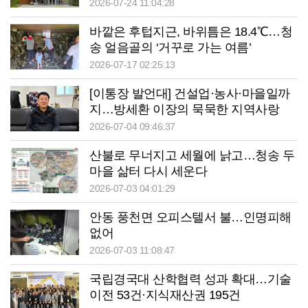
2026-07-24 11:04:28
바깥은 후텁지근, 바위틈은 18.4℃…청
송 얼음골의 ‘거꾸로 가는 여름’
2026-07-17 02:25:13
[이통장 발언대] 건설업·농사·마을일까
지…방세환 이장의 묵묵한 지역사랑
2026-07-04 09:46:37
산불로 무너지고 세월에 낡고…청송 두
마을 삶터 다시 세운다
2026-07-03 04:01:29
안동 풍천면 오피스텔서 불…인명피해
없어
2026-07-03 11:08:47
국립경국대 산학협력 성과 확대…기술
이전 53건·지식재산권 195건