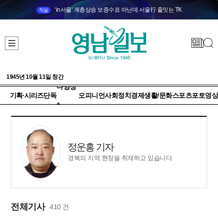
‘in서울’ 계층상승 보증수표 아닌데 서울行 줄잇는 TK
직설
1945년 10월 11일 창간
다양성
기획·시리즈
단독
오피니언
사회
정치
경제
생활/문화
스포츠
포토
영상
+
정운홍 기자
경북의 지역 현장을 취재하고 있습니다.
전체기사
410 건