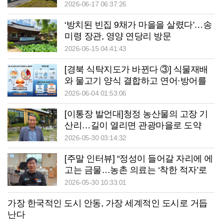
2026-06-17 06:37:26
‘방치된 빈집 9채가 마을을 살렸다’…송
미령 장관, 영양 연당리 방문
2026-06-15 04:41:43
[경북 식탁지도가 바뀐다 ③] 식물재배
와 물고기 양식 결합하고 연어·방어를
육상서 키운다
2026-06-04 01:53:06
[이통장 발언대]청정 농산물의 고장 기
산리…길이 열리면 관광마을로 도약
2026-05-30 03:14:32
[주말 인터뷰] “정성이 들어갈 자리에 에
고는 금물…농촌 의료는 ‘착한 적자’로
지켜야 합니다”
2026-05-30 10:33:01
가장 한국적인 도시 안동, 가장 세계적인 도시로 거듭
난다