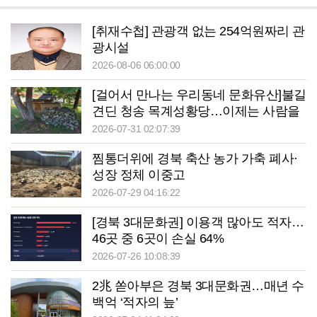
[취재수첩] 관광객 없는 254억원짜리 관
광시설
2026-08-06 06:00:00
[걸어서 만나는 우리동네 문화유산]불길
견딘 청송 목계성황당…이제는 사람을
기다린다
2026-07-31 02:07:39
찜통더위에 경북 축산 농가 가축 폐사·
성장 정체 이중고
2026-07-29 04:16:22
[경북 3대문화권] 이용객 많아도 적자…
46곳 중 6곳이 손실 64%
2026-07-26 10:08:39
2兆 쏟아부은 경북 3대문화권…매년 수
백억 ‘적자의 늪’