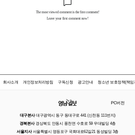
회사소개
개인정보처리방침
구독신청
광고안내
청소년 보호정책(책임자
PC버전
대구본사
대구광역시 동구 동대구로 441 (신천동 111번지)
경북본사
경상북도 안동시 풍천면 수호로 59 우대빌딩 4층
서울지사
서울특별시 영등포구 국회대로62길21 동성빌딩 3층