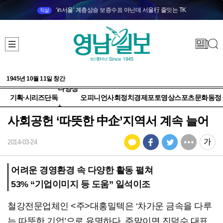
‘in서울’ 계층상승 보증수표 아닌데 서울行 줄잇는 TK
직설
1945년 10월 11일 창간
다양성
기획·시리즈
단독
오피니언
사회
정치
경제
포토
영상
스포츠
문화
동정
+
사회공헌 ‘따뜻한 中企’지역서 계속 늘어
2014-03-24
어려운 경영환경 속 다양한 활동 펼쳐
53% “기업이미지 등 도움” 일석이조
철강전문업체인 <주>대홍밀텍은 ‘차가운 금속을 다루
는 따뜻한 기업’으로 유명하다. 주말이면 진덕수 대표