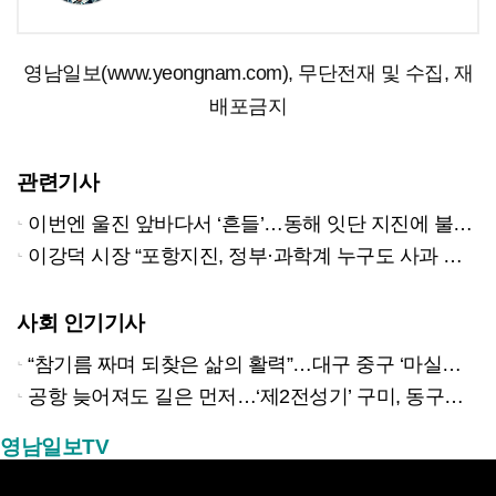
영남일보(www.yeongnam.com), 무단전재 및 수집, 재
배포금지
관련기사
이번엔 울진 앞바다서 ‘흔들’…동해 잇단 지진에 불안 확산
이강덕 시장 “포항지진, 정부·과학계 누구도 사과 안해”
사회 인기기사
“참기름 짜며 되찾은 삶의 활력”…대구 중구 ‘마실방앗간’ 어르신들의 인생 2막
공항 늦어져도 길은 먼저…‘제2전성기’ 구미, 동구미역 더 절실
영남일보TV