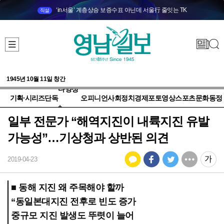
‘in서울’ 계층상승 보증수표 아닌데 서울行 줄잇는 TK
직설
1945년 10월 11일 창간
다양성
기획·시리즈
단독
오피니언
사회
정치
경제
포토
영상
스포츠
문화
동정
+
일부 전문가 “해역지진이 내륙지진 유발
가능성”…기상청과 상반된 의견
2019-04-23
■ 동해 지진 왜 주목해야 할까
“동일본대지진 전후로 빈도 증가
중규모 지진 발생도 뚜렷이 늘어