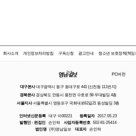
회사소개
개인정보처리방침
구독신청
광고안내
청소년 보호정책(책임자
PC버전
대구본사
대구광역시 동구 동대구로 441 (신천동 111번지)
경북본사
경상북도 안동시 풍천면 수호로 59 우대빌딩 4층
서울지사
서울특별시 영등포구 국회대로62길21 동성빌딩 3층
인터넷신문등록
대구 아00221
등록일자
2017.05.23
발행인 · 편집인
손인락
사업자등록번호
502-81-25414
법인명
(주)영남일보
대표자
손인락