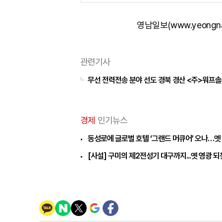
영남일보(www.yeongn
관련기사
무선 전력전송 분야 선도 경북 경산 <주>워프솔루
경제
인기뉴스
동성로에 글로벌 호텔 ‘그랜드 머큐어’ 오나…옛
[사설] 구미의 제2전성기 대구까지...옛 영광 