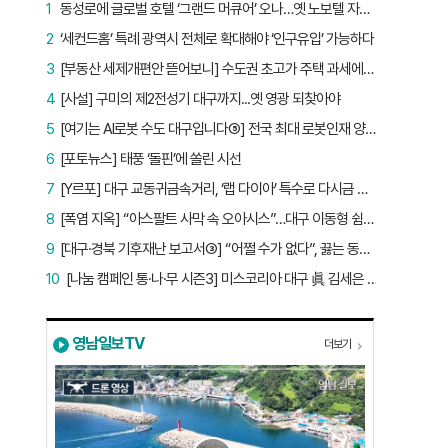
1
동성로에 글로벌 호텔 ‘그랜드 머큐어’ 오나…옛 노보텔 자리 사무실 개설
2
‘세컨드홈’ 특례 광역시 전체로 확대해야 ‘인구유입’ 가능하다
3
[부동산 세제개편안 뜯어보니] 수도권 초고가 주택 과세에만 초점…침체된 지방 부동산 대책은 없다
4
[사설] 구미의 제2전성기 대구까지...옛 영광 되찾아야
5
[여기는 AI로봇 수도 대구입니다⑤] 전국 최대 로봇인재 양성소…“대구산업 맞춤형 교육과정 만들자”
6
[포토뉴스] 태풍 ‘돌핀’에 쏠린 시선
7
[Y르포] 대구 교동귀금속거리, ‘랩 다이아’ 특수로 다시금 활기…“반짝 인기 의존 않는 지속 가능 성장 동력 마련해야”
8
[폭염 지옥] “아스팔트 사막 속 오아시스”…대구 이동형 쉼터 버스 ‘북적’, 지하철역도 ‘바글’
9
[대구·경북 기후재난 보고서③] “어쩔 수가 없다”, 끓는 동해…‘절멸 위기’ 경북 수산업
10
[나눔 캠페인 통·나·무 시즌3] 미스코리아 대구 眞 김세은 “내가 받은 응원, 다음 사람에게”
영남일보TV
더보기