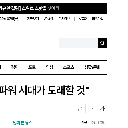
박규완 칼럼] 스위트 스팟을 찾아라
08월 07일(금)
지면보기
구독신청
기사제보
로그인
회원가입
치
경제
포토
영상
스포츠
생활/문화
파워 시대가 도래할 것"
인쇄
글자작게
글자크게
많이 본 뉴스
최신
주간
월간