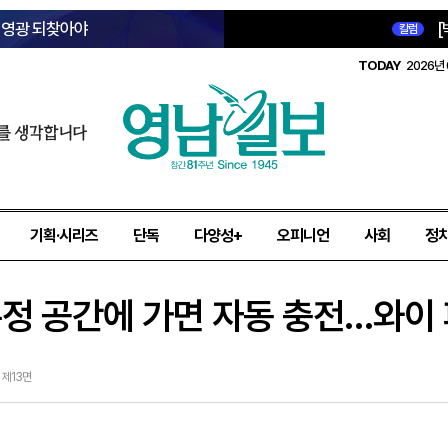
옛 영광 되찾아야
[
칼럼
TODAY
2026년 
를 생각합니다
기획·시리즈
단독
다양성+
오피니언
사회
정
정 공간에 가면 자동 충전…와이 
6 제13면