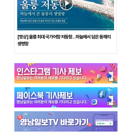
[영상] 울릉 최대 국가어항 저동항…하늘에서 담은 동해의
생명항