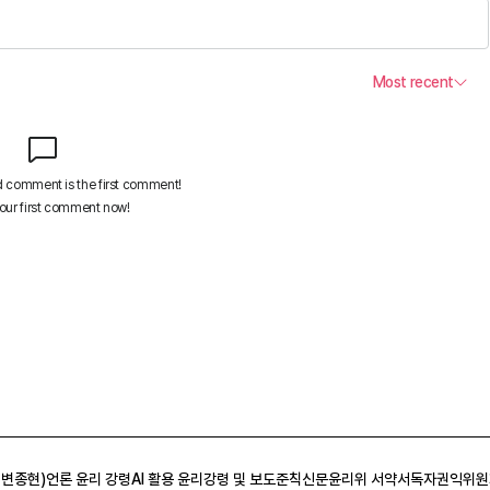
 변종현)
언론 윤리 강령
AI 활용 윤리강령 및 보도준칙
신문윤리위 서약서
독자권익위원