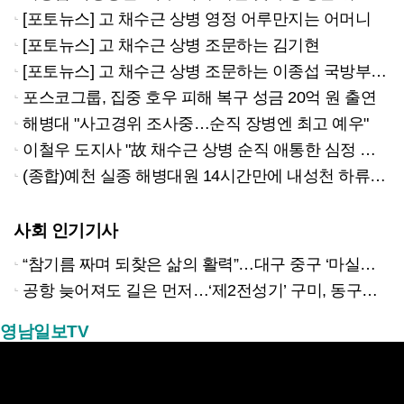
[포토뉴스] 고 채수근 상병 영정 어루만지는 어머니
[포토뉴스] 고 채수근 상병 조문하는 김기현
[포토뉴스] 고 채수근 상병 조문하는 이종섭 국방부 장관
포스코그룹, 집중 호우 피해 복구 성금 20억 원 출연
해병대 "사고경위 조사중…순직 장병엔 최고 예우"
이철우 도지사 "故 채수근 상병 순직 애통한 심정 금할 길 없다"
(종합)예천 실종 해병대원 14시간만에 내성천 하류서 심정지 상태로 발견
사회 인기기사
“참기름 짜며 되찾은 삶의 활력”…대구 중구 ‘마실방앗간’ 어르신들의 인생 2막
공항 늦어져도 길은 먼저…‘제2전성기’ 구미, 동구미역 더 절실
영남일보TV