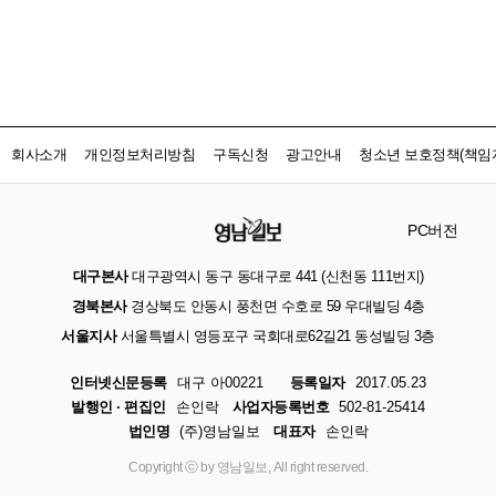
회사소개
개인정보처리방침
구독신청
광고안내
청소년 보호정책(책임자
PC버전
대구본사
대구광역시 동구 동대구로 441 (신천동 111번지)
경북본사
경상북도 안동시 풍천면 수호로 59 우대빌딩 4층
서울지사
서울특별시 영등포구 국회대로62길21 동성빌딩 3층
인터넷신문등록
대구 아00221
등록일자
2017.05.23
발행인 · 편집인
손인락
사업자등록번호
502-81-25414
법인명
(주)영남일보
대표자
손인락
Copyright ⓒ by 영남일보, All right reserved.