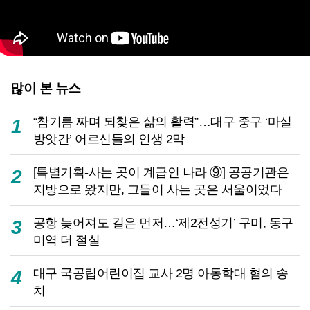
많이 본 뉴스
“참기름 짜며 되찾은 삶의 활력”…대구 중구 ‘마실
1
방앗간’ 어르신들의 인생 2막
[특별기획-사는 곳이 계급인 나라 ⑨] 공공기관은
2
지방으로 왔지만, 그들이 사는 곳은 서울이었다
공항 늦어져도 길은 먼저…‘제2전성기’ 구미, 동구
3
미역 더 절실
대구 국공립어린이집 교사 2명 아동학대 혐의 송
4
치