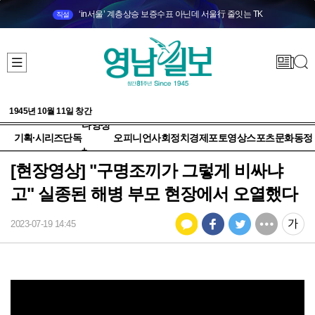
‘in서울’ 계층상승 보증수표 아닌데 서울行 줄잇는 TK
직설
1945년 10월 11일 창간
다양성
기획·시리즈
단독
오피니언
사회
정치
경제
포토
영상
스포츠
문화
동정
+
[현장영상] "구명조끼가 그렇게 비싸냐
고" 실종된 해병 부모 현장에서 오열했다
2023-07-19 14:45