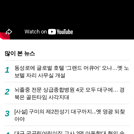
많이 본 뉴스
동성로에 글로벌 호텔 ‘그랜드 머큐어’ 오나…옛 노
1
보텔 자리 사무실 개설
뇌졸중 전문 상급종합병원 4곳 모두 대구에… 경
2
북은 골든타임 사각지대
[사설] 구미의 제2전성기 대구까지...옛 영광 되찾
3
아야
대구 국공립어린이집 교사 2명 아동학대 혐의 송