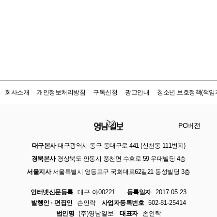
회사소개
개인정보처리방침
구독신청
광고안내
청소년 보호정책(책임자
PC버전
대구본사
대구광역시 동구 동대구로 441 (신천동 111번지)
경북본사
경상북도 안동시 풍천면 수호로 59 우대빌딩 4층
서울지사
서울특별시 영등포구 국회대로62길21 동성빌딩 3층
인터넷신문등록
대구 아00221
등록일자
2017.05.23
발행인 · 편집인
손인락
사업자등록번호
502-81-25414
법인명
(주)영남일보
대표자
손인락