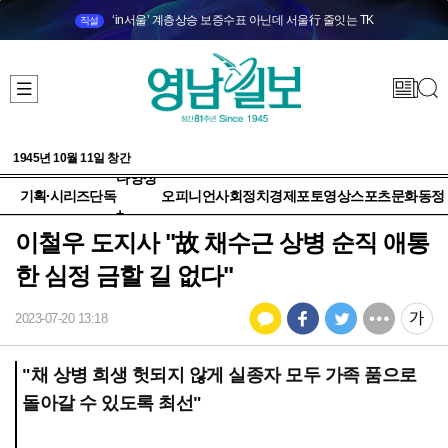
‘in서울’ 계층상승 보증수표 아닌데 서울行 줄잇는 TK
직설
1945년 10월 11일 창간
다양성
기획·시리즈
단독
오피니언
사회
정치
경제
포토
영상
스포츠
문화
동정
+
이철우 도지사 "故 채수근 상병 순직 애통
한 심정 금할 길 없다"
2023-07-20 13:18
"채 상병 희생 헛되지 않게 실종자 모두 가족 품으로
돌아갈 수 있도록 최선"