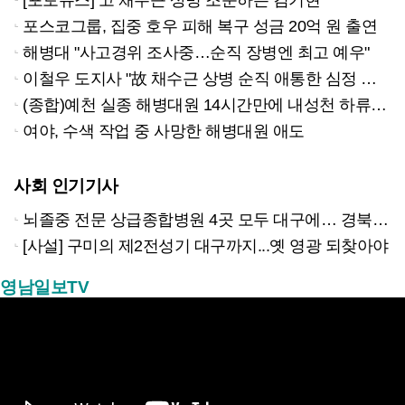
포스코그룹, 집중 호우 피해 복구 성금 20억 원 출연
해병대 "사고경위 조사중…순직 장병엔 최고 예우"
이철우 도지사 "故 채수근 상병 순직 애통한 심정 금할 길 없다"
(종합)예천 실종 해병대원 14시간만에 내성천 하류서 심정지 상태로 발견
여야, 수색 작업 중 사망한 해병대원 애도
사회 인기기사
뇌졸중 전문 상급종합병원 4곳 모두 대구에… 경북은 골든타임 사각지대
[사설] 구미의 제2전성기 대구까지...옛 영광 되찾아야
영남일보TV