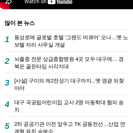
많이 본 뉴스
동성로에 글로벌 호텔 ‘그랜드 머큐어’ 오나…옛 노
1
보텔 자리 사무실 개설
뇌졸중 전문 상급종합병원 4곳 모두 대구에… 경
2
북은 골든타임 사각지대
[사설] 구미의 제2전성기 대구까지...옛 영광 되찾
3
아야
대구 국공립어린이집 교사 2명 아동학대 혐의 송
4
치
2차 공공기관 이전 앞두고 TK 공동전선…산업 연
5
계형 유치 승부수