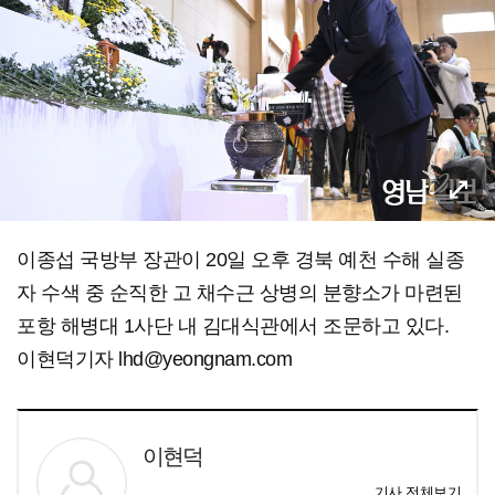
이종섭 국방부 장관이 20일 오후 경북 예천 수해 실종
자 수색 중 순직한 고 채수근 상병의 분향소가 마련된
포항 해병대 1사단 내 김대식관에서 조문하고 있다.
이현덕기자 lhd@yeongnam.com
이현덕
기사 전체보기