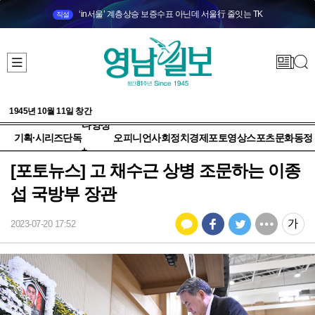
‘in서울’ 계층상승 보증수표 아닌데 서울行 줄잇는 TK
직설
1945년 10월 11일 창간
다양성
기획·시리즈
단독
오피니언
사회
정치
경제
포토
영상
스포츠
문화
동정
+
[포토뉴스] 고 채수근 상병 조문하는 이종
섭 국방부 장관
2023-07-20 17:52