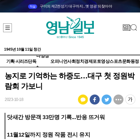
구미의 제2전성기 대구까지...옛 영광 되찾아야
직설
1945년 10월 11일 창간
다양성
기획·시리즈
단독
오피니언
사회
정치
경제
포토
영상
스포츠
문화
동정
+
농지로 기억하는 하중도…대구 첫 정원박
람회 가보니
2023-10-18
닷새간 방문객 33만명 기록...반응 뜨거워
11월12일까지 정원 작품 전시 유지