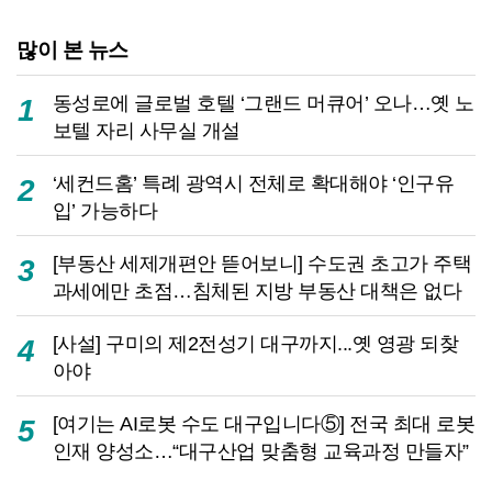
많이 본 뉴스
동성로에 글로벌 호텔 ‘그랜드 머큐어’ 오나…옛 노
1
보텔 자리 사무실 개설
‘세컨드홈’ 특례 광역시 전체로 확대해야 ‘인구유
2
입’ 가능하다
[부동산 세제개편안 뜯어보니] 수도권 초고가 주택
3
과세에만 초점…침체된 지방 부동산 대책은 없다
[사설] 구미의 제2전성기 대구까지...옛 영광 되찾
4
아야
[여기는 AI로봇 수도 대구입니다⑤] 전국 최대 로봇
5
인재 양성소…“대구산업 맞춤형 교육과정 만들자”