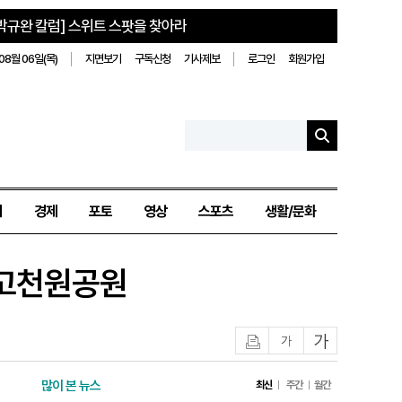
박규완 칼럼] 스위트 스팟을 찾아라
08월 06일(목)
지면보기
구독신청
기사제보
로그인
회원가입
치
경제
포토
영상
스포츠
생활/문화
 고천원공원
인쇄
글자작게
글자크게
많이 본 뉴스
최신
주간
월간