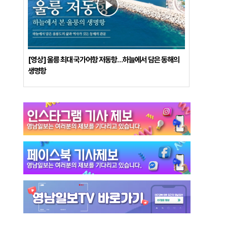
[영상] 울릉 최대 국가어항 저동항…하늘에서 담은 동해의
생명항