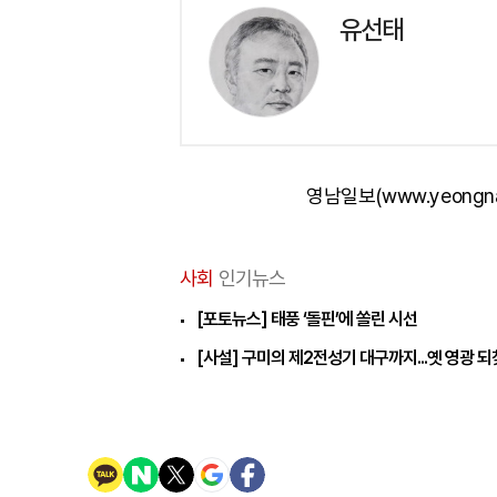
유선태
영남일보(www.yeongn
사회
인기뉴스
[포토뉴스] 태풍 ‘돌핀’에 쏠린 시선
[사설] 구미의 제2전성기 대구까지...옛 영광 