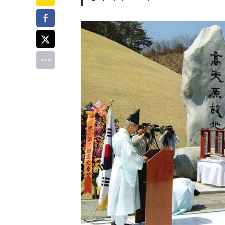
페이스북
트위터
전체