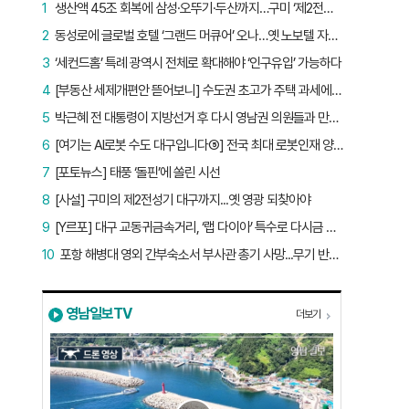
1
생산액 45조 회복에 삼성·오뚜기·두산까지…구미 ‘제2전성기’ 시작됐다
2
동성로에 글로벌 호텔 ‘그랜드 머큐어’ 오나…옛 노보텔 자리 사무실 개설
3
‘세컨드홈’ 특례 광역시 전체로 확대해야 ‘인구유입’ 가능하다
4
[부동산 세제개편안 뜯어보니] 수도권 초고가 주택 과세에만 초점…침체된 지방 부동산 대책은 없다
5
박근혜 전 대통령이 지방선거 후 다시 영남권 의원들과 만난 이유는?
6
[여기는 AI로봇 수도 대구입니다⑤] 전국 최대 로봇인재 양성소…“대구산업 맞춤형 교육과정 만들자”
7
[포토뉴스] 태풍 ‘돌핀’에 쏠린 시선
8
[사설] 구미의 제2전성기 대구까지...옛 영광 되찾아야
9
[Y르포] 대구 교동귀금속거리, ‘랩 다이아’ 특수로 다시금 활기…“반짝 인기 의존 않는 지속 가능 성장 동력 마련해야”
10
포항 해병대 영외 간부숙소서 부사관 총기 사망...무기 반출 비상
영남일보TV
더보기