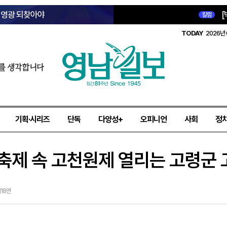
옛 영광 되찾아야
[
칼럼
TODAY
2026년 
를 생각합니다
기획·시리즈
단독
다양성+
오피니언
사회
정
 축제 속 고천원제 열리는 고령군
제18면