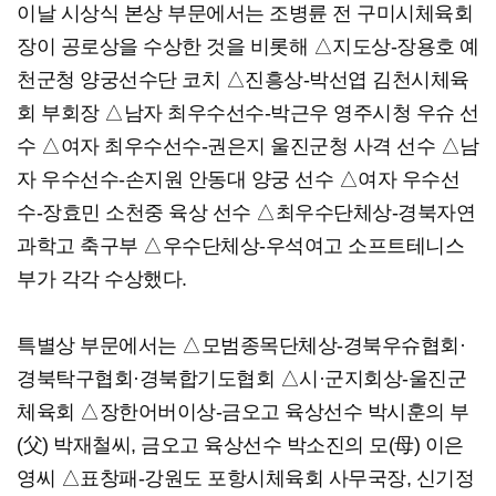
이날 시상식 본상 부문에서는 조병륜 전 구미시체육회
장이 공로상을 수상한 것을 비롯해 △지도상-장용호 예
천군청 양궁선수단 코치 △진흥상-박선엽 김천시체육
회 부회장 △남자 최우수선수-박근우 영주시청 우슈 선
수 △여자 최우수선수-권은지 울진군청 사격 선수 △남
자 우수선수-손지원 안동대 양궁 선수 △여자 우수선
수-장효민 소천중 육상 선수 △최우수단체상-경북자연
과학고 축구부 △우수단체상-우석여고 소프트테니스
부가 각각 수상했다.
특별상 부문에서는 △모범종목단체상-경북우슈협회·
경북탁구협회·경북합기도협회 △시·군지회상-울진군
체육회 △장한어버이상-금오고 육상선수 박시훈의 부
(父) 박재철씨, 금오고 육상선수 박소진의 모(母) 이은
영씨 △표창패-강원도 포항시체육회 사무국장, 신기정