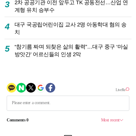
2차 공공기관 이전 앞두고 TK 공동전선…산업 연
3
계형 유치 승부수
대구 국공립어린이집 교사 2명 아동학대 혐의 송
4
치
“참기름 짜며 되찾은 삶의 활력”…대구 중구 ‘마실
5
방앗간’ 어르신들의 인생 2막