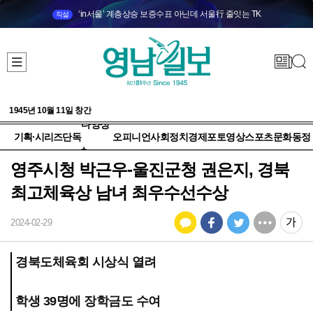
‘in서울’ 계층상승 보증수표 아닌데 서울行 줄잇는 TK
직설
1945년 10월 11일 창간
다양성
기획·시리즈
단독
오피니언
사회
정치
경제
포토
영상
스포츠
문화
동정
+
영주시청 박근우-울진군청 권은지, 경북
최고체육상 남녀 최우수선수상
2024-02-29
경북도체육회 시상식 열려
학생 39명에 장학금도 수여