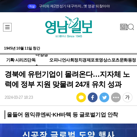
구미의 제2전성기 대구까지...옛 영광 되찾아야
직설
1945년 10월 11일 창간
다양성
기획·시리즈
단독
오피니언
사회
정치
경제
포토
영상
스포츠
문화
동정
+
경북에 유턴기업이 몰려온다…지자체 노
력에 정부 지원 맞물려 24개 유치 성과
2024-03-27 18:23
올들어 원익큐엔씨·KH바텍 등 글로벌기업 안착