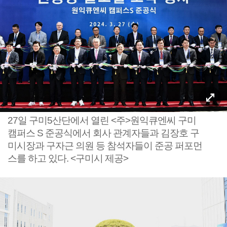
27일 구미5산단에서 열린 <주>원익큐엔씨 구미
캠퍼스 S 준공식에서 회사 관계자들과 김장호 구
미시장과 구자근 의원 등 참석자들이 준공 퍼포먼
스를 하고 있다. <구미시 제공>