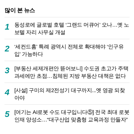
많이 본 뉴스
동성로에 글로벌 호텔 ‘그랜드 머큐어’ 오나…옛 노
1
보텔 자리 사무실 개설
‘세컨드홈’ 특례 광역시 전체로 확대해야 ‘인구유
2
입’ 가능하다
[부동산 세제개편안 뜯어보니] 수도권 초고가 주택
3
과세에만 초점…침체된 지방 부동산 대책은 없다
[사설] 구미의 제2전성기 대구까지...옛 영광 되찾
4
아야
[여기는 AI로봇 수도 대구입니다⑤] 전국 최대 로봇
5
인재 양성소…“대구산업 맞춤형 교육과정 만들자”