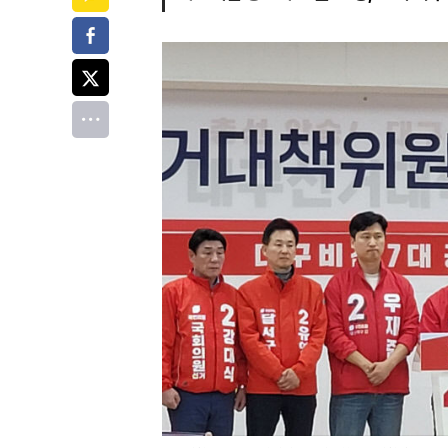
페이스북
트위터
전체