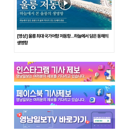
[영상] 울릉 최대 국가어항 저동항…하늘에서 담은 동해의
생명항