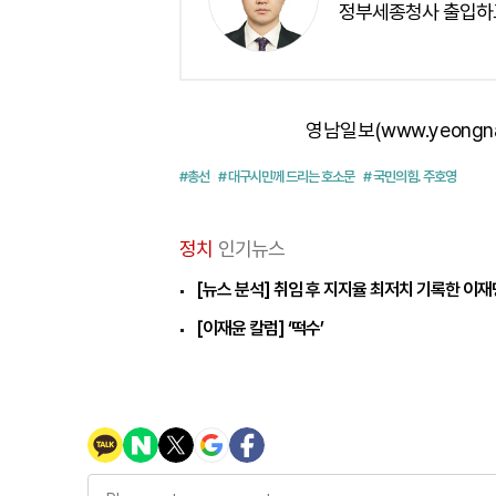
정부세종청사 출입하
영남일보(www.yeongn
#총선
# 대구시민께 드리는 호소문
# 국민의힘. 주호영
정치
인기뉴스
[뉴스 분석] 취임 후 지지율 최저치 기록한 이
[이재윤 칼럼] ‘떡수’