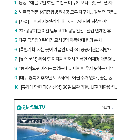
1
동성로에 글로벌 호텔 ‘그랜드 머큐어’ 오나…옛 노보텔 자리 사무실 개설
2
뇌졸중 전문 상급종합병원 4곳 모두 대구에… 경북은 골든타임 사각지대
3
[사설] 구미의 제2전성기 대구까지...옛 영광 되찾아야
4
2차 공공기관 이전 앞두고 TK 공동전선…산업 연계형 유치 승부수
5
대구 국공립어린이집 교사 2명 아동학대 혐의 송치
6
[특별기획-사는 곳이 계급인 나라 ⑨] 공공기관은 지방으로 왔지만, 그들이 사는 곳은 서울이었다
7
[뉴스 분석] 취임 후 지지율 최저치 기록한 이재명 대통령…왜?
8
“통계적으로 예산은 늘었는데…” 대학이 웃지 못하는 이유
9
[대구·경북 기후재난 보고서③] “어쩔 수가 없다”, 끓는 동해…‘절멸 위기’ 경북 수산업
10
[규제에 막힌 TK 신산업] 30일 보관 기한…LFP 재활용 “180일로 늘려야”
영남일보TV
더보기