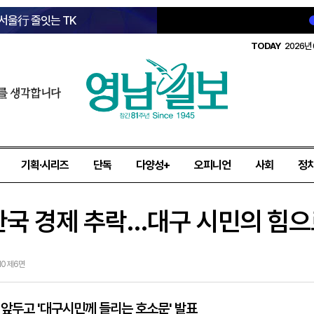
 서울行 줄잇는 TK
TODAY
2026년 
를 생각합니다
기획·시리즈
단독
다양성+
오피니언
사회
정
한국 경제 추락…대구 시민의 힘
10 제6면
 앞두고 '대구시민께 들리는 호소문' 발표