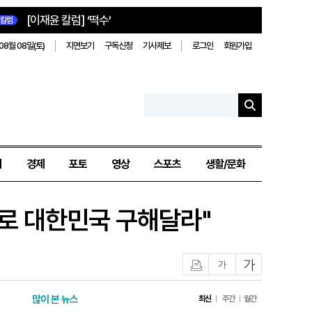
[이재윤 칼럼] ‘떡수’
칼럼
08월 08일(토)
지면보기
구독신청
기사제보
로그인
회원가입
치
경제
포토
영상
스포츠
생활/문화
으로 대한민국 구해달라"
인쇄
글자작게
글자크게
많이 본 뉴스
최신
주간
월간