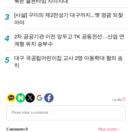
북은 골든타임 사각지대
[사설] 구미의 제2전성기 대구까지...옛 영광 되찾
3
아야
2차 공공기관 이전 앞두고 TK 공동전선…산업 연
4
계형 유치 승부수
대구 국공립어린이집 교사 2명 아동학대 혐의 송
5
치