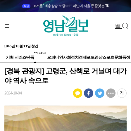
‘in서울’ 계층상승 보증수표 아닌데 서울行 줄잇는 TK
직설
1945년 10월 11일 창간
다양성
기획·시리즈
단독
오피니언
사회
정치
경제
포토
영상
스포츠
문화
동정
+
[경북 관광지] 고령군, 산책로 거닐며 대가
야 역사 속으로
2024-10-04