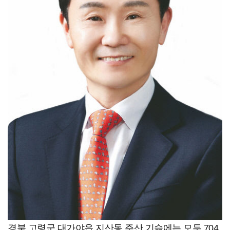
경북 고령군 대가야읍 지산동 주산 기슭에는 모두 704