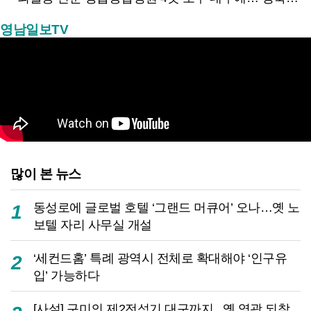
영남일보TV
많이 본 뉴스
동성로에 글로벌 호텔 ‘그랜드 머큐어’ 오나…옛 노
1
보텔 자리 사무실 개설
‘세컨드홈’ 특례 광역시 전체로 확대해야 ‘인구유
2
입’ 가능하다
[사설] 구미의 제2전성기 대구까지...옛 영광 되찾