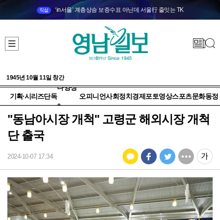
‘in서울’ 계층상승 보증수표 아닌데 서울行 줄잇는 TK
직설
1945년 10월 11일 창간
다양성
기획·시리즈
단독
오피니언
사회
정치
경제
포토
영상
스포츠
문화
동정
+
"동남아시장 개척" 고령군 해외시장 개척
단 출국
2024-10-07 17:34