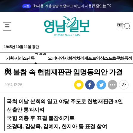
‘in서울’ 계층상승 보증수표 아닌데 서울行 줄잇는 TK
직설
1945년 10월 11일 창간
다양성
기획·시리즈
단독
오피니언
사회
정치
경제
포토
영상
스포츠
문화
동정
+
與 불참 속 헌법재판관 임명동의안 가결
2024-12-26
국회 이날 본회의 열고 야당 주도로 헌법재판관 3인
선출안 통과시켜
국힘 의총 후 표결 불참하기로
조경태, 김상욱, 김예지, 한지아 등 표결 참여