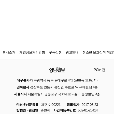
회사소개
개인정보처리방침
구독신청
광고안내
청소년 보호정책(책임자
PC버전
대구본사
대구광역시 동구 동대구로 441 (신천동 111번지)
경북본사
경상북도 안동시 풍천면 수호로 59 우대빌딩 4층
서울지사
서울특별시 영등포구 국회대로62길21 동성빌딩 3층
인터넷신문등록
대구 아00221
등록일자
2017.05.23
발행인 · 편집인
손인락
사업자등록번호
502-81-25414