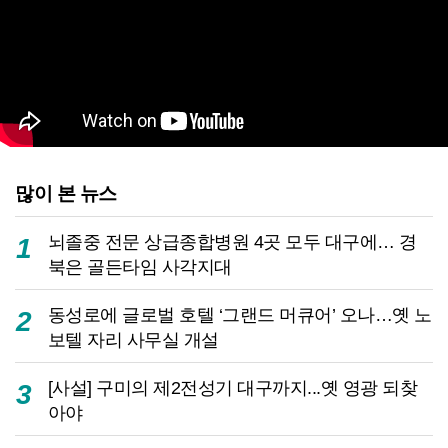
많이 본 뉴스
뇌졸중 전문 상급종합병원 4곳 모두 대구에… 경
1
북은 골든타임 사각지대
동성로에 글로벌 호텔 ‘그랜드 머큐어’ 오나…옛 노
2
보텔 자리 사무실 개설
[사설] 구미의 제2전성기 대구까지...옛 영광 되찾
3
아야