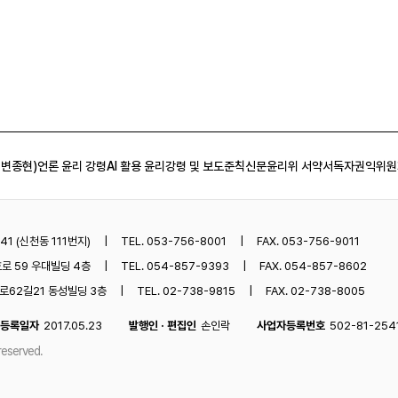
 변종현)
언론 윤리 강령
AI 활용 윤리강령 및 보도준칙
신문윤리위 서약서
독자권익위원
1 (신천동 111번지)
TEL. 053-756-8001
FAX. 053-756-9011
로 59 우대빌딩 4층
TEL. 054-857-9393
FAX. 054-857-8602
62길21 동성빌딩 3층
TEL. 02-738-9815
FAX. 02-738-8005
등록일자
2017.05.23
발행인 · 편집인
손인락
사업자등록번호
502-81-254
reserved.