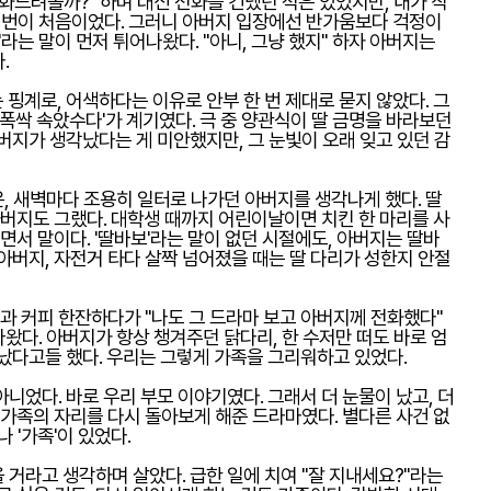
화드려볼까?" 하며 대신 전화를 건넸던 적은 있었지만, 내가 직
 이번이 처음이었다. 그러니 아버지 입장에선 반가움보다 걱정이
"라는 말이 먼저 튀어나왔다. "아니, 그냥 했지" 하자 아버지는
.
핑계로, 어색하다는 이유로 안부 한 번 제대로 묻지 않았다. 그
'폭싹 속았수다'가 계기였다. 극 중 양관식이 딸 금명을 바라보던
버지가 생각났다는 게 미안했지만, 그 눈빛이 오래 잊고 있던 감
, 새벽마다 조용히 일터로 나가던 아버지를 생각나게 했다. 딸
아버지도 그랬다. 대학생 때까지 어린이날이면 치킨 한 마리를 사
면서 말이다. '딸바보'라는 말이 없던 시절에도, 아버지는 딸바
아버지, 자전거 타다 살짝 넘어졌을 때는 딸 다리가 성한지 안절
들과 커피 한잔하다가 "나도 그 드라마 보고 아버지께 전화했다"
나왔다. 아버지가 항상 챙겨주던 닭다리, 한 수저만 떠도 바로 엄
각났다고들 했다. 우리는 그렇게 가족을 그리워하고 있었다.
니었다. 바로 우리 부모 이야기였다. 그래서 더 눈물이 났고, 더
 가족의 자리를 다시 돌아보게 해준 드라마였다. 별다른 사건 없
 '가족'이 있었다.
거라고 생각하며 살았다. 급한 일에 치여 "잘 지내세요?"라는