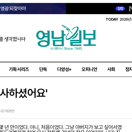
옛 영광 되찾아야
[
칼럼
TODAY
2026년 
를 생각합니다
기획·시리즈
단독
다양성+
오피니언
사회
정
식사하셨어요'
5-02 제26면
몇 년 만이었다. 아니, 처음이었다. 그냥 아버지가 보고 싶어서였