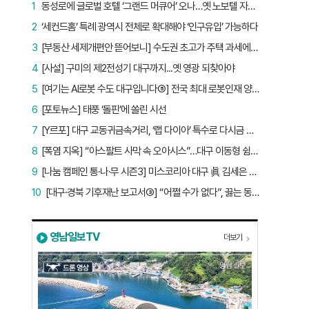
1
동성로에 글로벌 호텔 ‘그랜드 머큐어’ 오나…옛 노보텔 자리 사무실 개설
2
‘세컨드홈’ 특례 광역시 전체로 확대해야 ‘인구유입’ 가능하다
3
[부동산 세제개편안 뜯어보니] 수도권 초고가 주택 과세에만 초점…침체된 지방 부동산 대책은 없다
4
[사설] 구미의 제2전성기 대구까지...옛 영광 되찾아야
5
[여기는 AI로봇 수도 대구입니다⑤] 전국 최대 로봇인재 양성소…“대구산업 맞춤형 교육과정 만들자”
6
[포토뉴스] 태풍 ‘돌핀’에 쏠린 시선
7
[Y르포] 대구 교동귀금속거리, ‘랩 다이아’ 특수로 다시금 활기…“반짝 인기 의존 않는 지속 가능 성장 동력 마련해야”
8
[폭염 지옥] “아스팔트 사막 속 오아시스”…대구 이동형 쉼터 버스 ‘북적’, 지하철역도 ‘바글’
9
[나눔 캠페인 통·나·무 시즌3] 미스코리아 대구 眞 김세은 “내가 받은 응원, 다음 사람에게”
10
[대구·경북 기후재난 보고서③] “어쩔 수가 없다”, 끓는 동해…‘절멸 위기’ 경북 수산업
영남일보TV
더보기