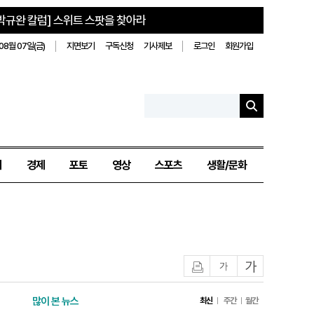
박규완 칼럼] 스위트 스팟을 찾아라
08월 07일(금)
지면보기
구독신청
기사제보
로그인
회원가입
치
경제
포토
영상
스포츠
생활/문화
인쇄
글자작게
글자크게
많이 본 뉴스
최신
주간
월간