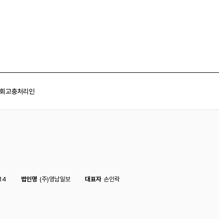
회
고충처리인
14
법인명
(주)영남일보
대표자
손인락