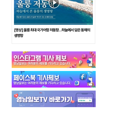
[영상] 울릉 최대 국가어항 저동항…하늘에서 담은 동해의
생명항