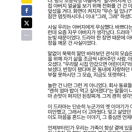
다. 평소 초등학생 아들에게 "할아버지께 전
접 아버지 얼굴을 보기 위해 전화를 건 건
페이스북
앞섰을 거다. 화면이 켜지자 "무슨 일 있나?
잠깐 멈칫하시더니 이내 "그래, 그래" 하셨다
트위터
사실 우리는 아버지에게 무심했다. 바쁘다는 
런데 요즘 자꾸 아버지가 생각났다. 드라마 
전체
눈빛 때문이었다. 드라마 한 장면 때문에 아
정을 깨운 건 사실이었다.
말없이 묵묵히 딸만 바라보던 관식의 모습은
을 위해 자기 삶을 조금씩 내어주던 사람. 
오셨다. "우리딸 시집 안갔으면 어린이지"라
보셨다. 반장이 됐다며 온 동네에 자랑하던 
부절 못하시던 그 모습, 지금도 또렷하다.
놀란 건 나만 그런 게 아니었다. 회사 동료
"괜히 엄마 밥이 먹고 싶어졌다"는 말들이 
마 손맛이 퍼지던 된장찌개. 그게 괜히 생
이 드라마는 단순히 누군가의 옛 이야기가 아
미안했고, 그래서 더 고마웠다. 잊고 살았던
이도 마음을 흔드는 이야기, 그 중심엔 언제나
언제부터인가 우리는 가족이 항상 곁에 있을 