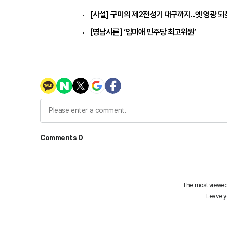
[사설] 구미의 제2전성기 대구까지...옛 영광 
[영남시론] ‘임미애 민주당 최고위원’