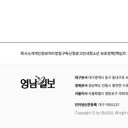
회사소개
개인정보처리방침
구독신청
광고안내
청소년 보호정책(책임자 :
대구본사
대구광역시 동구 동대구로 44
경북본사
경상북도 안동시 풍천면 수호
서울지사
서울특별시 영등포구 국회대로
인터넷신문등록
대구 아00221
Copyright ⓒ by 영남일보, All right 