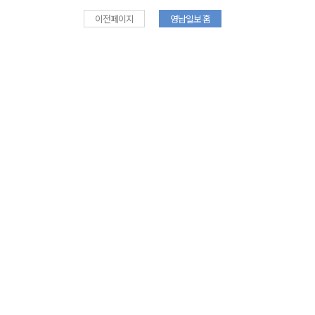
이전페이지
영남일보 홈