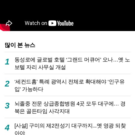
많이 본 뉴스
동성로에 글로벌 호텔 ‘그랜드 머큐어’ 오나…옛 노
1
보텔 자리 사무실 개설
‘세컨드홈’ 특례 광역시 전체로 확대해야 ‘인구유
2
입’ 가능하다
뇌졸중 전문 상급종합병원 4곳 모두 대구에… 경
3
북은 골든타임 사각지대
[사설] 구미의 제2전성기 대구까지...옛 영광 되찾
4
아야