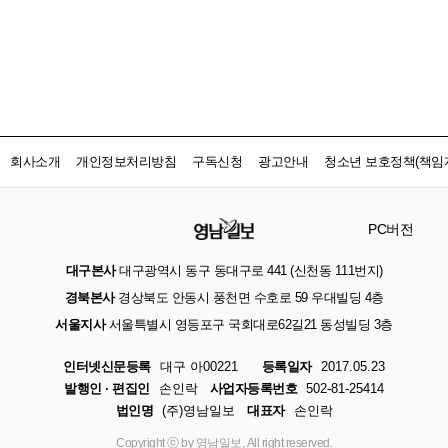
회사소개
개인정보처리방침
구독신청
광고안내
청소년 보호정책(책임자
PC버전
대구본사
대구광역시 동구 동대구로 441 (신천동 111번지)
경북본사
경상북도 안동시 풍천면 수호로 59 우대빌딩 4층
서울지사
서울특별시 영등포구 국회대로62길21 동성빌딩 3층
인터넷신문등록
대구 아00221
등록일자
2017.05.23
발행인 · 편집인
손인락
사업자등록번호
502-81-25414
법인명
(주)영남일보
대표자
손인락
Copyright ⓒ by 영남일보, All right reserved.