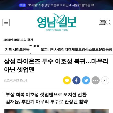
‘in서울’ 계층상승 보증수표 아닌데 서울行 줄잇는 TK
직설
1945년 10월 11일 창간
다양성
기획·시리즈
단독
오피니언
사회
정치
경제
포토
영상
스포츠
문화
동정
+
삼성 라이온즈 투수 이호성 복귀…마무리
아닌 셋업맨
2025-08-13 15:51
부상 회복 이호성 셋업맨으로 포지션 전환
김재윤, 후반기 마무리 투수로 안정된 활약