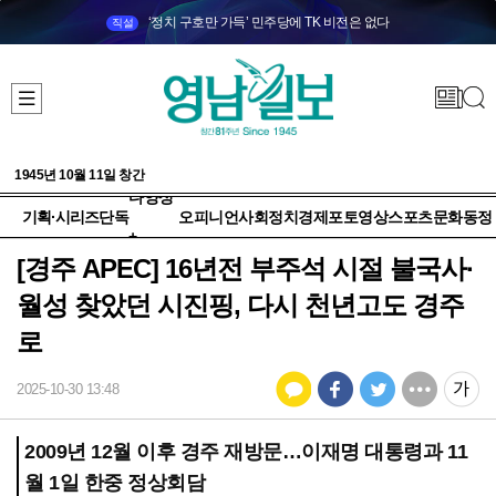
‘정치 구호만 가득’ 민주당에 TK 비전은 없다
직설
1945년 10월 11일 창간
다양성
기획·시리즈
단독
오피니언
사회
정치
경제
포토
영상
스포츠
문화
동정
+
[경주 APEC] 16년전 부주석 시절 불국사·
월성 찾았던 시진핑, 다시 천년고도 경주
로
2025-10-30 13:48
2009년 12월 이후 경주 재방문…이재명 대통령과 11
월 1일 한중 정상회담