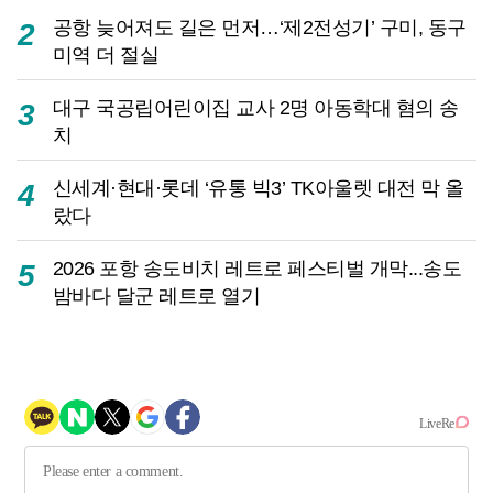
공항 늦어져도 길은 먼저…‘제2전성기’ 구미, 동구
2
미역 더 절실
대구 국공립어린이집 교사 2명 아동학대 혐의 송
3
치
신세계·현대·롯데 ‘유통 빅3’ TK아울렛 대전 막 올
4
랐다
2026 포항 송도비치 레트로 페스티벌 개막...송도
5
밤바다 달군 레트로 열기