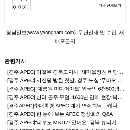
기사 전체보기
영남일보(www.yeongnam.com), 무단전재 및 수집, 재
배포금지
관련기사
[경주 APEC] 이철우 경북도지사 “새마을정신 바탕으로 경북과 베트남 상생의 미래 열어 나가야”
[경주 APEC] 시진핑 방한 첫날, 경주 도심 ‘푸바오 집회’…김해공항선 찬반 시위 충돌
[경주 APEC] ‘대릉원 미디어아트’ 외국인 6천500명 몰려
[경주 APEC] 신라 공주 무덤, 1600년 만에 현장 복원···실물 축조 실험 최초 공개
[경주APEC]李대통령 APEC 계기 연쇄회담…캐나다와 공동성명 채택
[경주 APEC] 한 눈에 보는 APEC 정상회의 Q&A
[경주 APEC]“피부도 MBTI가 있어요” 경북 뷰티기업 총출동한 APEC ‘뷰티 파빌리온’ 가보니