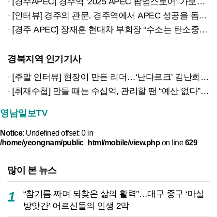
[경주APEC] 경주역 ‘2025 APEC 팝업스토어’ 가보니…외국인들 “웰컴 코리아!”에 환호, 굿즈는 연일 완판
[인터뷰] 경주의 관문, 경주역에서 APEC 성공을 돕는 사람들
[경주 APEC] 장재훈 현대차 부회장 “수소는 탄소중립 핵심 축”
경북지역 인기기사
[주말 인터뷰] 현장이 만든 리더…‘난다르크’ 김난희 경산소방서장 “경산 안전 책임지겠습니다”
[취재수첩] 만들 때는 수십억, 관리할 땐 “예산 없다”…울릉군, 이제는 시설물 ‘생애관리’에 답해야
영남일보TV
Notice
: Undefined offset: 0 in
/home/yeongnam/public_html/mobile/view.php
on line
629
많이 본 뉴스
“참기름 짜며 되찾은 삶의 활력”…대구 중구 ‘마실
1
방앗간’ 어르신들의 인생 2막