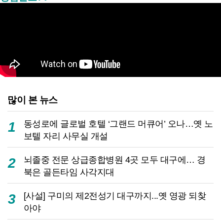
많이 본 뉴스
동성로에 글로벌 호텔 ‘그랜드 머큐어’ 오나…옛 노
1
보텔 자리 사무실 개설
뇌졸중 전문 상급종합병원 4곳 모두 대구에… 경
2
북은 골든타임 사각지대
[사설] 구미의 제2전성기 대구까지...옛 영광 되찾
3
아야