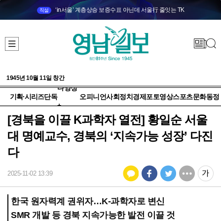
‘in서울’ 계층상승 보증수표 아닌데 서울行 줄잇는 TK
직설
1945년 10월 11일 창간
다양성
기획·시리즈
단독
오피니언
사회
정치
경제
포토
영상
스포츠
문화
동정
+
[경북을 이끌 K과학자 열전] 황일순 서울
대 명예교수, 경북의 ‘지속가능 성장’ 다진
다
2025-11-02 13:39
한국 원자력계 권위자…K-과학자로 변신
SMR 개발 등 경북 지속가능한 발전 이끌 것