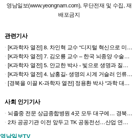
영남일보(www.yeongnam.com), 무단전재 및 수집, 재
배포금지
관련기사
[K과학자 열전] 8. 차인혁 교수 “디지털 혁신으로 미래를 설계하다”
[K과학자 열전] 7. 김오룡 교수 – 한국 뇌종양 수술의 길을 개척한 거목, 경북 의료의 미래를 설계하다
[K과학자 열전] 5. 안교한 박사 - 빛으로 생명과 질병을 밝히다
[K과학자 열전] 4. 남홍길- 생명의 시계 거슬러 인류의 미래를 설계하다
[경북을 이끌 K-과학자 열전] 정용환 박사 “과학 대중화 중심지 경북 설계”
사회 인기기사
뇌졸중 전문 상급종합병원 4곳 모두 대구에… 경북은 골든타임 사각지대
2차 공공기관 이전 앞두고 TK 공동전선…산업 연계형 유치 승부수
영남일보TV