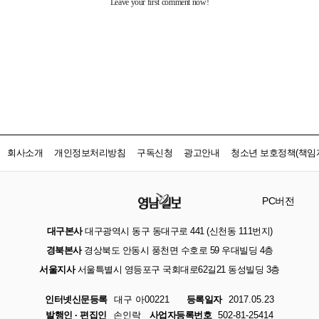
회사소개
개인정보처리방침
구독신청
광고안내
청소년 보호정책(책임자
PC버전
대구본사
대구광역시 동구 동대구로 441 (신천동 111번지)
경북본사
경상북도 안동시 풍천면 수호로 59 우대빌딩 4층
서울지사
서울특별시 영등포구 국회대로62길21 동성빌딩 3층
인터넷신문등록
대구 아00221
등록일자
2017.05.23
발행인 · 편집인
손인락
사업자등록번호
502-81-25414