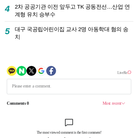
2차 공공기관 이전 앞두고 TK 공동전선…산업 연
4
계형 유치 승부수
대구 국공립어린이집 교사 2명 아동학대 혐의 송
5
치