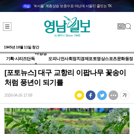
‘in서울’ 계층상승 보증수표 아닌데 서울行 줄잇는 TK
직설
1945년 10월 11일 창간
다양성
기획·시리즈
단독
오피니언
사회
정치
경제
포토
영상
스포츠
문화
동정
+
[포토뉴스] 대구 교항리 이팝나무 꽃송이
처럼 풍년이 되기를
2026-04-26 17:08