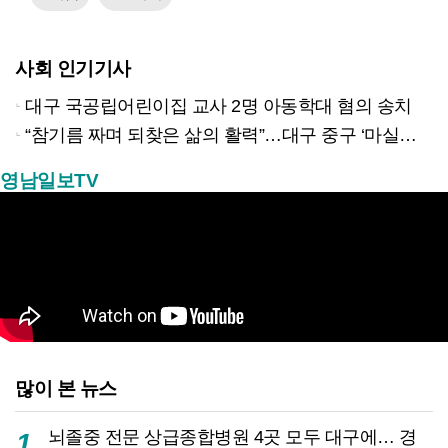
사회 인기기사
대구 국공립어린이집 교사 2명 아동학대 혐의 송치
“참기름 짜며 되찾은 삶의 활력”…대구 중구 ‘마실방앗간’ 어르신들의 인생 2막
영남일보TV
많이 본 뉴스
뇌졸중 전문 상급종합병원 4곳 모두 대구에… 경
1