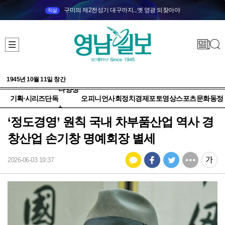
구미의 제2전성기 대구까지...옛 영광 되찾아야
직설
1945년 10월 11일 창간
다양성
기획·시리즈
단독
오피니언
사회
정치
경제
포토
영상
스포츠
문화
동정
+
‘정도경영’ 원칙 국내 차부품산업 역사 경
창산업 손기창 명예회장 별세
2026-06-03 19:37