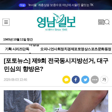
‘in서울’ 계층상승 보증수표 아닌데 서울行 줄잇는 TK
직설
1945년 10월 11일 창간
다양성
기획·시리즈
단독
오피니언
사회
정치
경제
포토
영상
스포츠
문화
동정
+
[포토뉴스] 제9회 전국동시지방선거, 대구
민심의 향방은?
2026-06-03 13:46