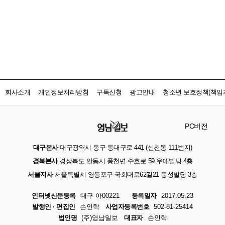
회사소개
개인정보처리방침
구독신청
광고안내
청소년 보호정책(책임자
PC버전
대구본사
대구광역시 동구 동대구로 441 (신천동 111번지)
경북본사
경상북도 안동시 풍천면 수호로 59 우대빌딩 4층
서울지사
서울특별시 영등포구 국회대로62길21 동성빌딩 3층
인터넷신문등록
대구 아00221
등록일자
2017.05.23
발행인 · 편집인
손인락
사업자등록번호
502-81-25414
법인명
(주)영남일보
대표자
손인락