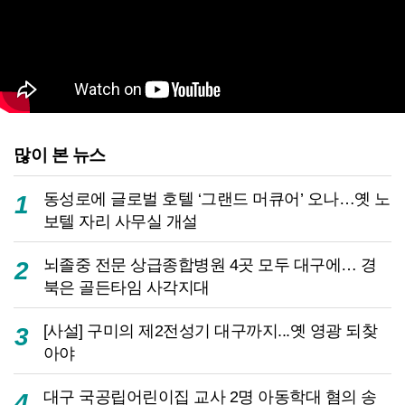
많이 본 뉴스
동성로에 글로벌 호텔 ‘그랜드 머큐어’ 오나…옛 노
1
보텔 자리 사무실 개설
뇌졸중 전문 상급종합병원 4곳 모두 대구에… 경
2
북은 골든타임 사각지대
[사설] 구미의 제2전성기 대구까지...옛 영광 되찾
3
아야
대구 국공립어린이집 교사 2명 아동학대 혐의 송
4