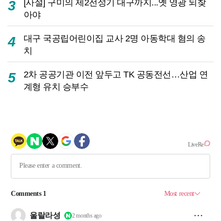
[사설] 구미의 제2전성기 대구까지...옛 영광 되찾
3
아야
대구 국공립어린이집 교사 2명 아동학대 혐의 송
4
치
2차 공공기관 이전 앞두고 TK 공동전선…산업 연
5
계형 유치 승부수