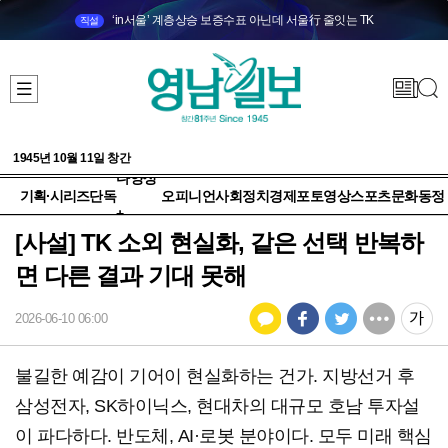
‘in서울’ 계층상승 보증수표 아닌데 서울行 줄잇는 TK
직설
1945년 10월 11일 창간
다양성
기획·시리즈
단독
오피니언
사회
정치
경제
포토
영상
스포츠
문화
동정
+
[사설] TK 소외 현실화, 같은 선택 반복하
면 다른 결과 기대 못해
2026-06-10 06:00
불길한 예감이 기어이 현실화하는 건가. 지방선거 후
삼성전자, SK하이닉스, 현대차의 대규모 호남 투자설
이 파다하다. 반도체, AI·로봇 분야이다. 모두 미래 핵심