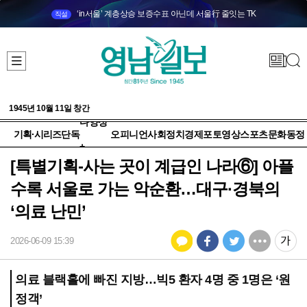
‘in서울’ 계층상승 보증수표 아닌데 서울行 줄잇는 TK
직설
1945년 10월 11일 창간
다양성
기획·시리즈
단독
오피니언
사회
정치
경제
포토
영상
스포츠
문화
동정
+
[특별기획-사는 곳이 계급인 나라⑥] 아플
수록 서울로 가는 악순환…대구·경북의
‘의료 난민’
2026-06-09 15:39
의료 블랙홀에 빠진 지방…빅5 환자 4명 중 1명은 ‘원
정객’