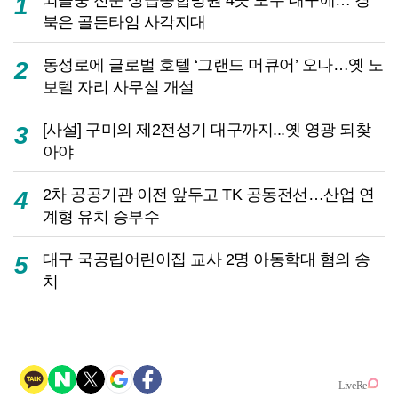
1
북은 골든타임 사각지대
동성로에 글로벌 호텔 ‘그랜드 머큐어’ 오나…옛 노
2
보텔 자리 사무실 개설
[사설] 구미의 제2전성기 대구까지...옛 영광 되찾
3
아야
2차 공공기관 이전 앞두고 TK 공동전선…산업 연
4
계형 유치 승부수
대구 국공립어린이집 교사 2명 아동학대 혐의 송
5
치