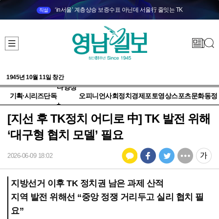
‘in서울’ 계층상승 보증수표 아닌데 서울行 줄잇는 TK
직설
1945년 10월 11일 창간
다양성
기획·시리즈
단독
오피니언
사회
정치
경제
포토
영상
스포츠
문화
동정
+
[지선 후 TK정치 어디로 中] TK 발전 위해
‘대구형 협치 모델’ 필요
2026-06-09 18:02
지방선거 이후 TK 정치권 남은 과제 산적
지역 발전 위해선 “중앙 정쟁 거리두고 실리 협치 필
요”