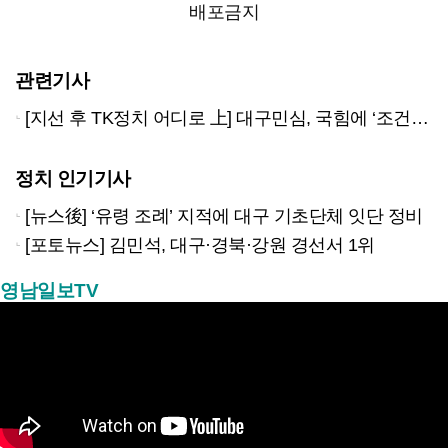
배포금지
관련기사
[지선 후 TK정치 어디로 上] 대구민심, 국힘에 ‘조건부 재신임’…“잘못하면 언제든 회초리”
정치 인기기사
[뉴스後] ‘유령 조례’ 지적에 대구 기초단체 잇단 정비
[포토뉴스] 김민석, 대구·경북·강원 경선서 1위
영남일보TV