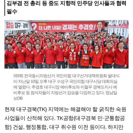
김부겸 전 총리 등 중도 지향적 민주당 인사들과 협력
필수
제9회 전국동시지방선거 국민의힘 대구선거대책위원회 발대식
이 지난달 10일 오후 대구 수성구 국민의힘 대구시당 대회의실
에 열렸다. 추경호 대구시장 예비후보와 이철우 경북도지사 예
비후보 등 참석자들이 지방선거 압승을 다짐하고 있다. 영남일
보DB
현재 대구경북(TK) 지역에는 해결해야 할 굵직한 숙원
사업들이 산적해 있다. TK공항(대구경북 민·군통합공
항) 건설, 행정통합, 대구 취수원 이전 등이다. 하지만