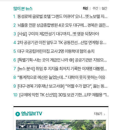
많이 본 뉴스
최신
주간
월간
1
동성로에 글로벌 호텔 ‘그랜드 머큐어’ 오나…옛 노보텔 자리 사무실 개설
2
뇌졸중 전문 상급종합병원 4곳 모두 대구에… 경북은 골든타임 사각지대
3
[사설] 구미의 제2전성기 대구까지...옛 영광 되찾아야
4
2차 공공기관 이전 앞두고 TK 공동전선…산업 연계형 유치 승부수
5
대구 국공립어린이집 교사 2명 아동학대 혐의 송치
6
[특별기획-사는 곳이 계급인 나라 ⑨] 공공기관은 지방으로 왔지만, 그들이 사는 곳은 서울이었다
7
[뉴스 분석] 취임 후 지지율 최저치 기록한 이재명 대통령…왜?
8
“통계적으로 예산은 늘었는데…” 대학이 웃지 못하는 이유
9
[대구·경북 기후재난 보고서③] “어쩔 수가 없다”, 끓는 동해…‘절멸 위기’ 경북 수산업
10
[규제에 막힌 TK 신산업] 30일 보관 기한…LFP 재활용 “180일로 늘려야”
영남일보TV
더보기