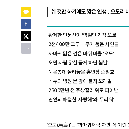
카카오톡
쉬 것만 하기에도 짧은 인생…오도리 
페이스북
트위터
황폐한 민둥산이 '영일만 기적'으로
2천400만 그루 나무가 품은 사연들
전체
까마귀 닮은 검은 바위 마을 '오도'
오만 사람 닭살 돋게 하던 봄날
묵은봉에 올려놓은 홍반장 순임호
꼭두의 병원 문 앞에 펼쳐 모래밭
2300만년 전 주상절리 위로 피어난
연인의 애절한 '사랑해'와 '두려워'
'오도(烏島)'는 '까마귀처럼 까만 섬'이