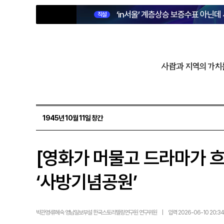
‘in서울’ 계층상승 보증수표 아닌데
직설
사람과 지역의 가치
1945년 10월 11일 창간
[영화가 머물고 드라마가 흐
‘사방기념공원’
박관영·류혜숙 영남일보부설 한국스토리텔링연구원 연구위원
|
입력 2026-06-10 20:34