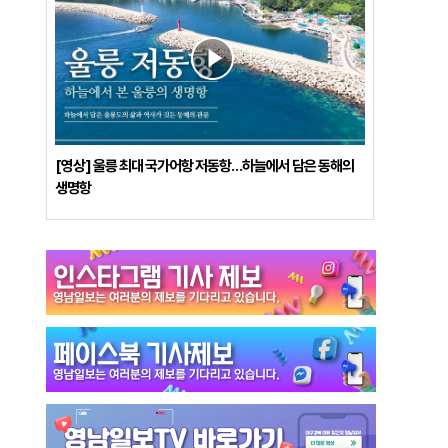
[영상] 울릉 최대 국가어항 저동항…하늘에서 담은 동해의
생명항