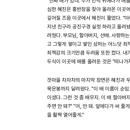
"진짜 배가 있네. 누가 언덕 위에다가 배
심한 혜진은 홍반장을 찾아 올라온 이곳에
깊어질 즈음 이곳에서 혜진이 물었다. "아
지낸 친구라 공진구경 실컷 하라고 올려놨어
려웠다. 부모님, 할아버지, 선배. 사랑
고 그렇게 쌓이고 쌓인 상처는 어느덧 죄
죄책감의 크기만큼 두려움 또한 컸다. 내가
두식이 이곳에 배를 올려둔 것은 "떠나가지
갯마을 차차차의 마지막 장면은 혜진과 
묵은봉까지 달려왔다. "이 배 이름이 순임
이셨다. 그런 것 좀 배우지. 이 배 할아
주면 안 돼?" "어, 안 돼. 앞에다가 써 줄
을 활짝 열어줄게."