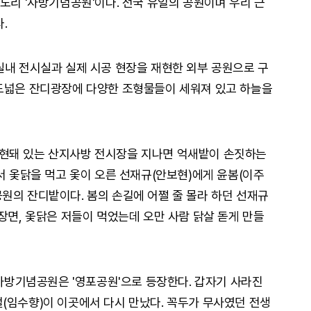
도리 '사방기념공원'이다. 전국 유일의 공원이며 우리 근
.
실내 전시실과 실제 시공 현장을 재현한 외부 공원으로 구
 드넓은 잔디광장에 다양한 조형물들이 세워져 있고 하늘을
현돼 있는 산지사방 전시장을 지나면 억새밭이 손짓하는
서 옻닭을 먹고 옻이 오른 선재규(안보현)에게 윤봄(이주
원의 잔디밭이다. 봄의 손길에 어쩔 줄 몰라 하던 선재규
장면, 옻닭은 저들이 먹었는데 오만 사람 닭살 돋게 만들
 사방기념공원은 '영포공원'으로 등장한다. 갑자기 사라진
(임수향)이 이곳에서 다시 만났다. 꼭두가 무사였던 전생