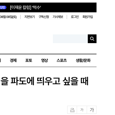
[이재윤 칼럼] ‘떡수’
칼럼
08월 08일(토)
지면보기
구독신청
기사제보
로그인
회원가입
치
경제
포토
영상
스포츠
생활/문화
을 파도에 띄우고 싶을 때
인쇄
글자작게
글자크게