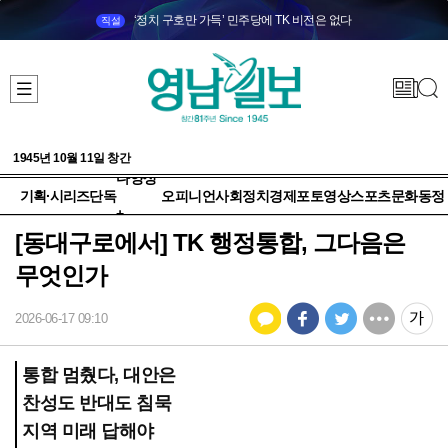
‘정치 구호만 가득’ 민주당에 TK 비전은 없다
직설
1945년 10월 11일 창간
다양성
기획·시리즈
단독
오피니언
사회
정치
경제
포토
영상
스포츠
문화
동정
+
[동대구로에서] TK 행정통합, 그다음은
무엇인가
2026-06-17 09:10
통합 멈췄다, 대안은
찬성도 반대도 침묵
지역 미래 답해야