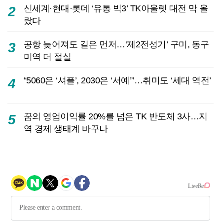
신세계·현대·롯데 ‘유통 빅3’ TK아울렛 대전 막 올
2
랐다
공항 늦어져도 길은 먼저…‘제2전성기’ 구미, 동구
3
미역 더 절실
“5060은 ‘셔플’, 2030은 ‘서예’”…취미도 ‘세대 역전’
4
꿈의 영업이익률 20%를 넘은 TK 반도체 3사…지
5
역 경제 생태계 바꾸나