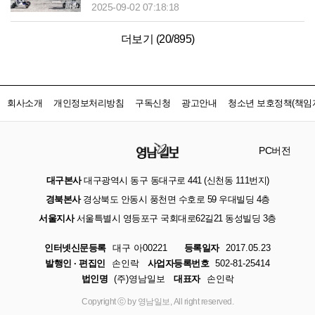
2025-09-02 07:18:18
더보기 (
20
/
895
)
회사소개
개인정보처리방침
구독신청
광고안내
청소년 보호정책(책임자
PC버전
대구본사
대구광역시 동구 동대구로 441 (신천동 111번지)
경북본사
경상북도 안동시 풍천면 수호로 59 우대빌딩 4층
서울지사
서울특별시 영등포구 국회대로62길21 동성빌딩 3층
인터넷신문등록
대구 아00221
등록일자
2017.05.23
발행인 · 편집인
손인락
사업자등록번호
502-81-25414
법인명
(주)영남일보
대표자
손인락
Copyright ⓒ by 영남일보, All right reserved.