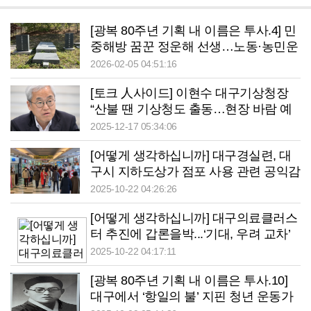
[광복 80주년 기획 내 이름은 투사.4] 민
중해방 꿈꾼 정운해 선생…노동·농민운
동 펼친 ‘통합의 아이콘’
2026-02-05 04:51:16
[토크 人사이드] 이현수 대구기상청장
“산불 땐 기상청도 출동…현장 바람 예
측해 진화헬기 시야 확보”
2025-12-17 05:34:06
[어떻게 생각하십니까] 대구경실련, 대
구시 지하도상가 점포 사용 관련 공익감
사 청구
2025-10-22 04:26:26
[어떻게 생각하십니까] 대구의료클러스
터 추진에 갑론을박...‘기대, 우려 교차’
2025-10-22 04:17:11
[광복 80주년 기획 내 이름은 투사.10]
대구에서 ‘항일의 불’ 지핀 청년 운동가