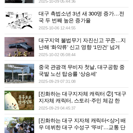
김선기 선생
2025-10-09 05:44:36
대구 촉법소년 3년 새 300명 증가…전
국 두 번째 높은 증가율
2025-10-06 12:44:55
대구지역 불법무기 자진신고 꾸준…지
난해 ‘화약류’ 신고 영향 ‘1만건’ 넘겨
2025-10-02 05:08:44
중국 관광객 무비자 첫날, 대구공항 중
국발 노선 탑승률 ‘상승세’
2025-09-29 07:31:08
[진화하는 대구지자체 캐릭터 ②] “대구
지자체 캐릭터, 스토리·주민 체감 한
계…관광 콘텐츠로 확장 제한적”
2025-09-29 04:45:37
[진화하는 대구 지자체 캐릭터<상>] 배
우 데뷔한 대구 수성구 ‘뚜비’…교통 단