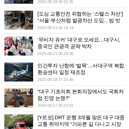
속하는 달서구 ‘달수·달희’
2025-09-28 06:52:35
[도심 교통안전 위협하는 ‘스텔스 차선’]
“서울·부산처럼 발광차선 도입…밤 빗
길 ‘깜깜이 운전’ 끝내자”
2025-09-23 06:18:14
‘무비자 유커’ 대구로 오세요…대구시,
중국인 관광객 공략 박차
2025-09-21 06:28:36
민간투자 난항에 ‘발목’…서대구역 복합
환승센터 일정 재조정
2025-09-18 07:25:46
“대구 기초의회 본회의장에서도 국회처
럼 진영 논쟁?”
2025-09-17 05:53:51
[Y르포] DRT 운행 3개월 맞은 대구 대중
교통 취약지역 “가파른 길 다니고 시장·