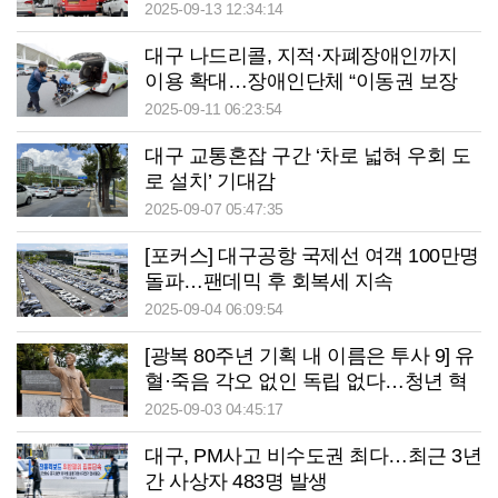
병원까지…DRT가 우리 동네 효자”
2025-09-13 12:34:14
대구 나드리콜, 지적·자폐장애인까지
이용 확대…장애인단체 “이동권 보장
첫걸음”
2025-09-11 06:23:54
대구 교통혼잡 구간 ‘차로 넓혀 우회 도
로 설치’ 기대감
2025-09-07 05:47:35
[포커스] 대구공항 국제선 여객 100만명
돌파…팬데믹 후 회복세 지속
2025-09-04 06:09:54
[광복 80주년 기획 내 이름은 투사 9] 유
혈·죽음 각오 없인 독립 없다…청년 혁
명가, 日帝에 선전포고
2025-09-03 04:45:17
대구, PM사고 비수도권 최다…최근 3년
간 사상자 483명 발생