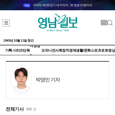
구미의 제2전성기 대구까지...옛 영광 되찾아야
직설
1945년 10월 11일 창간
다양성
기획·시리즈
단독
오피니언
사회
정치
경제
생활/문화
스포츠
포토
영상
+
박영민 기자
전체기사
895 건