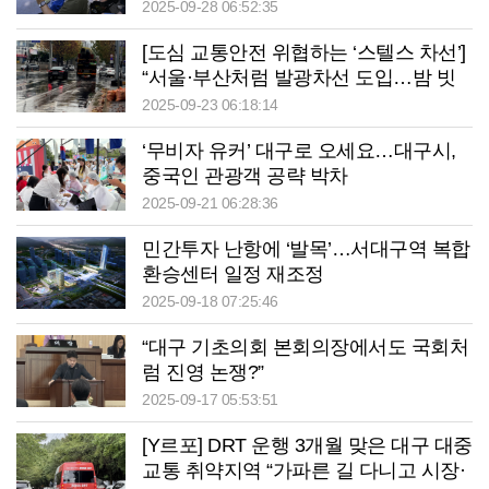
속하는 달서구 ‘달수·달희’
2025-09-28 06:52:35
[도심 교통안전 위협하는 ‘스텔스 차선’]
“서울·부산처럼 발광차선 도입…밤 빗
길 ‘깜깜이 운전’ 끝내자”
2025-09-23 06:18:14
‘무비자 유커’ 대구로 오세요…대구시,
중국인 관광객 공략 박차
2025-09-21 06:28:36
민간투자 난항에 ‘발목’…서대구역 복합
환승센터 일정 재조정
2025-09-18 07:25:46
“대구 기초의회 본회의장에서도 국회처
럼 진영 논쟁?”
2025-09-17 05:53:51
[Y르포] DRT 운행 3개월 맞은 대구 대중
교통 취약지역 “가파른 길 다니고 시장·