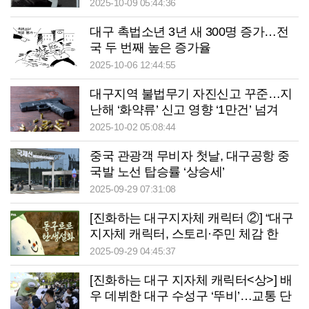
김선기 선생
2025-10-09 05:44:36
대구 촉법소년 3년 새 300명 증가…전
국 두 번째 높은 증가율
2025-10-06 12:44:55
대구지역 불법무기 자진신고 꾸준…지
난해 ‘화약류’ 신고 영향 ‘1만건’ 넘겨
2025-10-02 05:08:44
중국 관광객 무비자 첫날, 대구공항 중
국발 노선 탑승률 ‘상승세’
2025-09-29 07:31:08
[진화하는 대구지자체 캐릭터 ②] “대구
지자체 캐릭터, 스토리·주민 체감 한
계…관광 콘텐츠로 확장 제한적”
2025-09-29 04:45:37
[진화하는 대구 지자체 캐릭터<상>] 배
우 데뷔한 대구 수성구 ‘뚜비’…교통 단