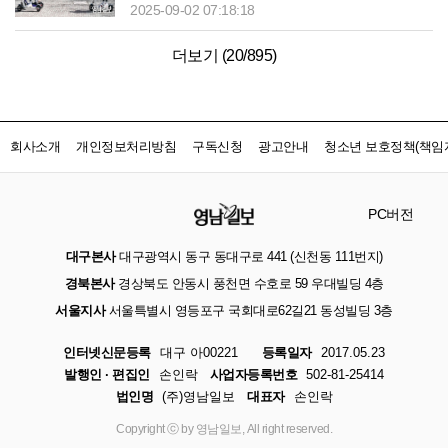
2025-09-02 07:18:18
더보기 (
20
/
895
)
회사소개
개인정보처리방침
구독신청
광고안내
청소년 보호정책(책임자
PC버전
대구본사
대구광역시 동구 동대구로 441 (신천동 111번지)
경북본사
경상북도 안동시 풍천면 수호로 59 우대빌딩 4층
서울지사
서울특별시 영등포구 국회대로62길21 동성빌딩 3층
인터넷신문등록
대구 아00221
등록일자
2017.05.23
발행인 · 편집인
손인락
사업자등록번호
502-81-25414
법인명
(주)영남일보
대표자
손인락
Copyright ⓒ by 영남일보, All right reserved.