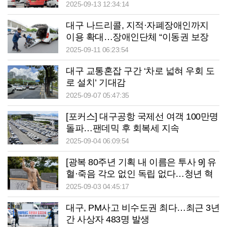
병원까지…DRT가 우리 동네 효자”
2025-09-13 12:34:14
대구 나드리콜, 지적·자폐장애인까지
이용 확대…장애인단체 “이동권 보장
첫걸음”
2025-09-11 06:23:54
대구 교통혼잡 구간 ‘차로 넓혀 우회 도
로 설치’ 기대감
2025-09-07 05:47:35
[포커스] 대구공항 국제선 여객 100만명
돌파…팬데믹 후 회복세 지속
2025-09-04 06:09:54
[광복 80주년 기획 내 이름은 투사 9] 유
혈·죽음 각오 없인 독립 없다…청년 혁
명가, 日帝에 선전포고
2025-09-03 04:45:17
대구, PM사고 비수도권 최다…최근 3년
간 사상자 483명 발생