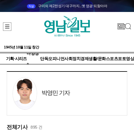
구미의 제2전성기 대구까지...옛 영광 되찾아야
직설
1945년 10월 11일 창간
다양성
기획·시리즈
단독
오피니언
사회
정치
경제
생활/문화
스포츠
포토
영상
+
박영민 기자
전체기사
895 건