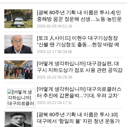
[광복 80주년 기획 내 이름은 투사.4] 민
중해방 꿈꾼 정운해 선생…노동·농민운
동 펼친 ‘통합의 아이콘’
2026-02-05 04:51:16
[토크 人사이드] 이현수 대구기상청장
“산불 땐 기상청도 출동…현장 바람 예
측해 진화헬기 시야 확보”
2025-12-17 05:34:06
[어떻게 생각하십니까] 대구경실련, 대
구시 지하도상가 점포 사용 관련 공익감
사 청구
2025-10-22 04:26:26
[어떻게 생각하십니까] 대구의료클러스
터 추진에 갑론을박...‘기대, 우려 교차’
2025-10-22 04:17:11
[광복 80주년 기획 내 이름은 투사.10]
대구에서 ‘항일의 불’ 지핀 청년 운동가