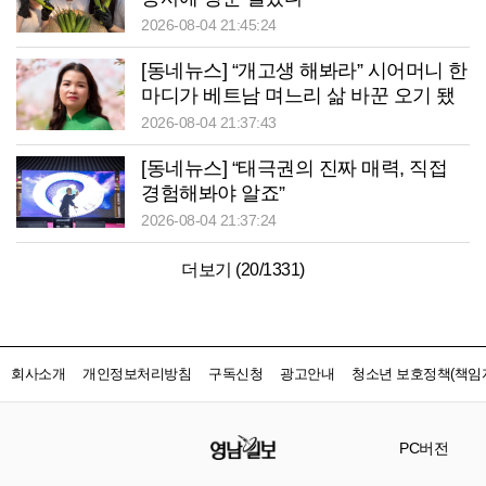
2026-08-04 21:45:24
[동네뉴스] “개고생 해봐라” 시어머니 한
마디가 베트남 며느리 삶 바꾼 오기 됐
다
2026-08-04 21:37:43
[동네뉴스] “태극권의 진짜 매력, 직접
경험해봐야 알죠”
2026-08-04 21:37:24
더보기 (
20
/
1331
)
회사소개
개인정보처리방침
구독신청
광고안내
청소년 보호정책(책임자
PC버전