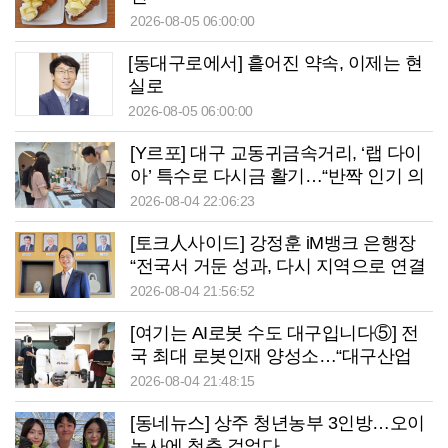
2026-08-05 06:00:00
[동대구로에서] 흩어진 약속, 이제는 현
실로
2026-08-05 06:00:00
[Y르포] 대구 교동귀금속거리, ‘랩 다이
아’ 특수로 다시금 활기…“반짝 인기 의
존 않는 지속 가능 성장 동력 마련해야”
2026-08-04 22:06:23
[토크人사이드] 강정훈 iM뱅크 은행장
“전국서 거둔 성과, 다시 지역으로 연결
할 것”
2026-08-04 21:56:52
[여기는 AI로봇 수도 대구입니다⑤] 전
국 최대 로봇인재 양성소…“대구산업
맞춤형 교육과정 만들자”
2026-08-04 21:48:15
[동네뉴스] 상주 청년농부 3인방…오이
농사에 청춘 걸었다