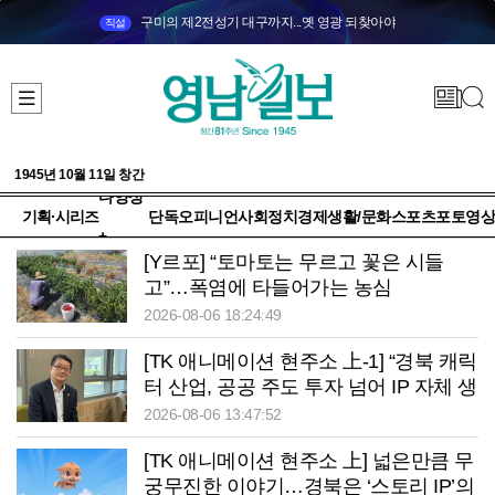
구미의 제2전성기 대구까지...옛 영광 되찾아야
직설
1945년 10월 11일 창간
다양성
기획·시리즈
단독
오피니언
사회
정치
경제
생활/문화
스포츠
포토
영상
+
[Y르포] “토마토는 무르고 꽃은 시들
고”…폭염에 타들어가는 농심
2026-08-06 18:24:49
[TK 애니메이션 현주소 上-1] “경북 캐릭
터 산업, 공공 주도 투자 넘어 IP 자체 생
태계 구축 필요”
2026-08-06 13:47:52
[TK 애니메이션 현주소 上] 넓은만큼 무
궁무진한 이야기…경북은 ‘스토리 IP’의