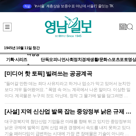
‘in서울’ 계층상승 보증수표 아닌데 서울行 줄잇는 TK
직설
1945년 10월 11일 창간
다양성
기획·시리즈
단독
오피니언
사회
정치
경제
생활/문화
스포츠
포토
영상
+
[미디어 핫 토픽] 빌려쓰는 공공계곡
"들어갈 만한 데는 죄다 사유지라고 하거나 업소가 막고 있어서 눈치만
보다 겨우 들어왔어요. " 폭염 속 어느 계곡에서 나온 말이다. 이상한 일
이다. 계곡물은 누구의 것도 아닌데, 정작 그 물가에 발을 담그려면 시
민이 상인의 눈치를 봐야 한다. 경기도의 한 계곡에는 발을 담그려면 찜
질방에 입장 후 찜질복을 입어야 했다. 대구·경북에서도 낯설지 않은 장
[사설] 지역 신산업 발목 잡는 중앙정부 낡은 규제 걷어내야
면이다. 팔공산 자락, 가창, 청도 운문산 계곡. 기자 역시 어릴 때 가족들
과 놀러 갔다가 물가..
대구경북지역 첨단산업 기업들은 미래를 향해 뛰고 있지만 중앙정부의
낡은 규제에 발목이 잡혀 산업 패권 경쟁에서 속도를 내지 못하고 있다.
기술 패러다임이 급변하는 시대에 가장 큰 장애물은 기술이 아니라 제