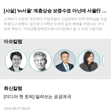
도라는 사실을 중앙정부는 직시해야 한다. 대구지역의 2차전지와 미래
모빌리티, AI·ICT 기업들은 신기술의 실증과 시험생산, 사업화 단계에
[사설] ‘in서울’ 계층상승 보증수표 아닌데 서울行 줄잇는 TK
서 과거 산업환경을 전제로 만들어진 규제와 마주하고 있다. LFP 배터
리 규제는 제도가 기술 변화를 따라..
교육부가 이르면 내년부터 지방국립대 신입생부터 전액 장학금을 지급
하겠다고 밝혔다. 앞으로 1~4학년 모두에 같은 혜택을 주겠다는 것이
정부 목표다. '지역균형장학금'이란 네이밍에서 알 수 있듯 지방거점대
학 육성과 국가균형발전, 지역경쟁력 강화를 염두에 둔 정책이다. 대구
경북 지역에선 경북대와 금오공대, 국립경국대 등 3개 대학이 혜택받게
이슈칼럼
될 것이다. 지역에서 태어나고 성장한 우수인재가 지역국립대에서 양
질의 교육을 받고 지역에 정착하는 지역인재..
최신칼럼
[미디어 핫 토픽] 빌려쓰는 공공계곡
2026-08-07 06:00