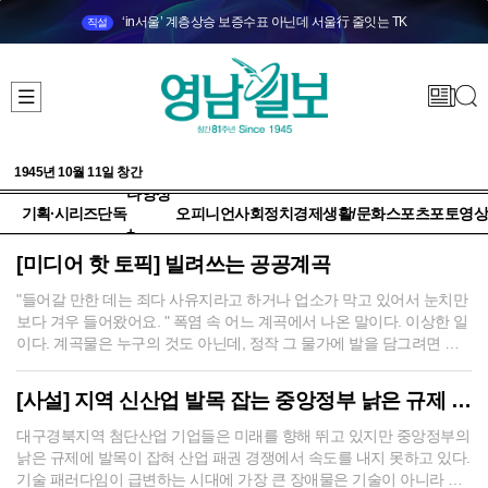
‘in서울’ 계층상승 보증수표 아닌데 서울行 줄잇는 TK
직설
1945년 10월 11일 창간
다양성
기획·시리즈
단독
오피니언
사회
정치
경제
생활/문화
스포츠
포토
영상
+
[미디어 핫 토픽] 빌려쓰는 공공계곡
"들어갈 만한 데는 죄다 사유지라고 하거나 업소가 막고 있어서 눈치만
보다 겨우 들어왔어요. " 폭염 속 어느 계곡에서 나온 말이다. 이상한 일
이다. 계곡물은 누구의 것도 아닌데, 정작 그 물가에 발을 담그려면 시
민이 상인의 눈치를 봐야 한다. 경기도의 한 계곡에는 발을 담그려면 찜
질방에 입장 후 찜질복을 입어야 했다. 대구·경북에서도 낯설지 않은 장
[사설] 지역 신산업 발목 잡는 중앙정부 낡은 규제 걷어내야
면이다. 팔공산 자락, 가창, 청도 운문산 계곡. 기자 역시 어릴 때 가족들
과 놀러 갔다가 물가..
대구경북지역 첨단산업 기업들은 미래를 향해 뛰고 있지만 중앙정부의
낡은 규제에 발목이 잡혀 산업 패권 경쟁에서 속도를 내지 못하고 있다.
기술 패러다임이 급변하는 시대에 가장 큰 장애물은 기술이 아니라 제