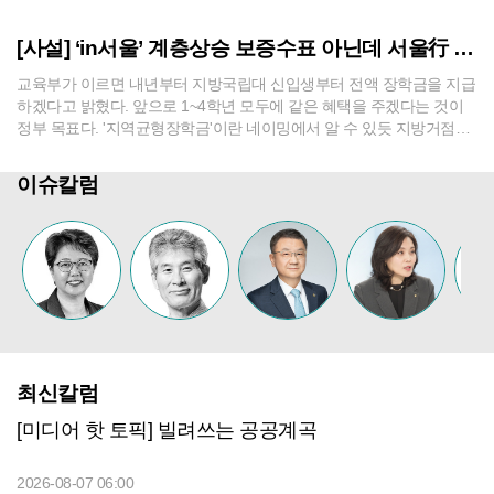
도라는 사실을 중앙정부는 직시해야 한다. 대구지역의 2차전지와 미래
모빌리티, AI·ICT 기업들은 신기술의 실증과 시험생산, 사업화 단계에
[사설] ‘in서울’ 계층상승 보증수표 아닌데 서울行 줄잇는 TK
서 과거 산업환경을 전제로 만들어진 규제와 마주하고 있다. LFP 배터
리 규제는 제도가 기술 변화를 따라..
교육부가 이르면 내년부터 지방국립대 신입생부터 전액 장학금을 지급
하겠다고 밝혔다. 앞으로 1~4학년 모두에 같은 혜택을 주겠다는 것이
정부 목표다. '지역균형장학금'이란 네이밍에서 알 수 있듯 지방거점대
학 육성과 국가균형발전, 지역경쟁력 강화를 염두에 둔 정책이다. 대구
경북 지역에선 경북대와 금오공대, 국립경국대 등 3개 대학이 혜택받게
이슈칼럼
될 것이다. 지역에서 태어나고 성장한 우수인재가 지역국립대에서 양
질의 교육을 받고 지역에 정착하는 지역인재..
최신칼럼
[미디어 핫 토픽] 빌려쓰는 공공계곡
2026-08-07 06:00