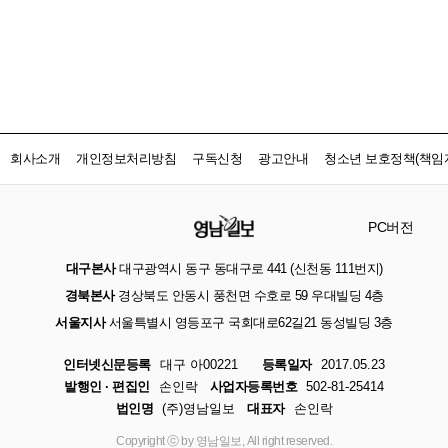
회사소개
개인정보처리방침
구독신청
광고안내
청소년 보호정책(책임자
PC버전
대구본사
대구광역시 동구 동대구로 441 (신천동 111번지)
경북본사
경상북도 안동시 풍천면 수호로 59 우대빌딩 4층
서울지사
서울특별시 영등포구 국회대로62길21 동성빌딩 3층
인터넷신문등록
대구 아00221
등록일자
2017.05.23
발행인 · 편집인
손인락
사업자등록번호
502-81-25414
법인명
(주)영남일보
대표자
손인락
Copyright ⓒ by 영남일보, All right reserved.