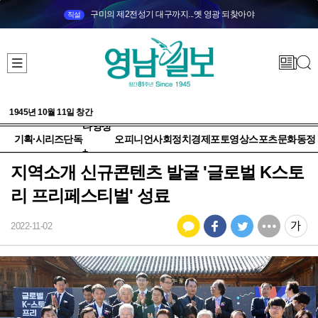
구미의 제2전성기 대구까지...옛 영광 되찾아야
직설
1945년 10월 11일 창간
다양성
기획·시리즈
단독
오피니언
사회
정치
경제
포토
영상
스포츠
문화
동정
+
지역소개 신규콘텐츠 발굴 '글로벌 K스토
리 프리페스티벌' 성료
2022-11-02