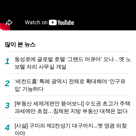
많이 본 뉴스
동성로에 글로벌 호텔 ‘그랜드 머큐어’ 오나…옛 노
1
보텔 자리 사무실 개설
‘세컨드홈’ 특례 광역시 전체로 확대해야 ‘인구유
2
입’ 가능하다
[부동산 세제개편안 뜯어보니] 수도권 초고가 주택
3
과세에만 초점…침체된 지방 부동산 대책은 없다
[사설] 구미의 제2전성기 대구까지...옛 영광 되찾
4
아야