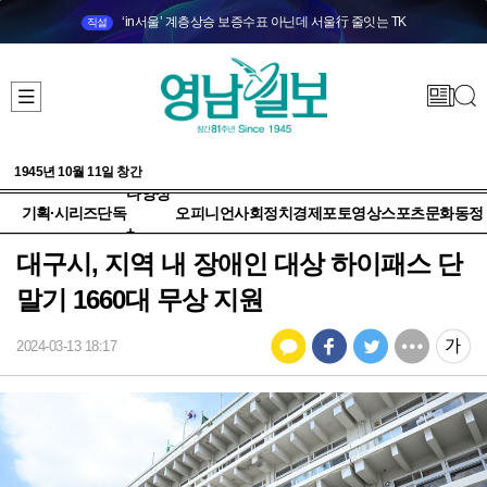
‘in서울’ 계층상승 보증수표 아닌데 서울行 줄잇는 TK
직설
1945년 10월 11일 창간
다양성
기획·시리즈
단독
오피니언
사회
정치
경제
포토
영상
스포츠
문화
동정
+
대구시, 지역 내 장애인 대상 하이패스 단
말기 1660대 무상 지원
2024-03-13 18:17