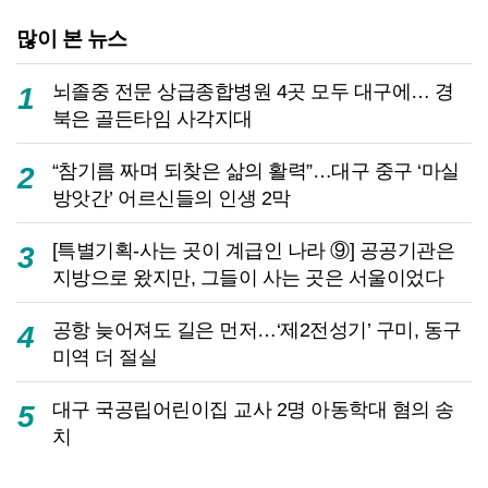
많이 본 뉴스
뇌졸중 전문 상급종합병원 4곳 모두 대구에… 경
1
북은 골든타임 사각지대
“참기름 짜며 되찾은 삶의 활력”…대구 중구 ‘마실
2
방앗간’ 어르신들의 인생 2막
[특별기획-사는 곳이 계급인 나라 ⑨] 공공기관은
3
지방으로 왔지만, 그들이 사는 곳은 서울이었다
공항 늦어져도 길은 먼저…‘제2전성기’ 구미, 동구
4
미역 더 절실
대구 국공립어린이집 교사 2명 아동학대 혐의 송
5
치