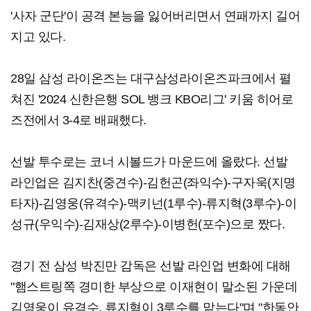
'사자 군단'이 공격 본능을 잃어버리면서 연패까지 길어
지고 있다.
28일 삼성 라이온즈는 대구삼성라이온즈파크에서 펼
쳐진 '2024 신한은행 SOL 뱅크 KBO리그' 키움 히어로
즈전에서 3-4로 배패했다.
선발 투수로는 코너 시볼드가 마운드에 올랐다. 선발
라인업은 김지찬(중견수)-김헌곤(좌익수)-구자욱(지명
타자)-김영웅(유격수)-맥키넌(1루수)-류지혁(3루수)-이
성규(우익수)-김재상(2루수)-이병헌(포수)으로 짰다.
경기 전 삼성 박진만 감독은 선발 라인업 변화에 대해
"햄스트링쪽 경미한 부상으로 이재현이 말소된 가운데
김영웅이 유격수, 류지혁이 3루수를 맡는다"며 "한동안