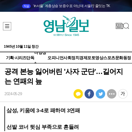
‘in서울’ 계층상승 보증수표 아닌데 서울行 줄잇는 TK
직설
1945년 10월 11일 창간
다양성
기획·시리즈
단독
오피니언
사회
정치
경제
포토
영상
스포츠
문화
동정
+
공격 본능 잃어버린 '사자 군단'…길어지
는 연패의 늪
2024-05-29
삼성, 키움에 3-4로 패하며 3연패
선발 코너 뒷심 부족으로 흔들려