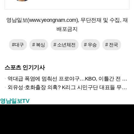
영남일보(www.yeongnam.com), 무단전재 및 수집, 재
배포금지
#대구
# 복싱
# 소년체전
# 우승
# 전국
스포츠 인기기사
역대급 폭염에 멈춰선 프로야구…KBO, 이틀간 전 경기 전격 취소
외유성·호화출장 의혹? K리그 시민구단 대표들 무더기 고발당해
영남일보TV