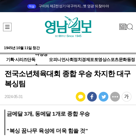
구미의 제2전성기 대구까지...옛 영광 되찾아야
직설
1945년 10월 11일 창간
다양성
기획·시리즈
단독
오피니언
사회
정치
경제
포토
영상
스포츠
문화
동정
+
전국소년체육대회 종합 우승 차지한 대구
복싱팀
2024-05-31
금메달 3개, 동메달 1개로 종합 우승
"복싱 꿈나무 육성에 더욱 힘쓸 것"