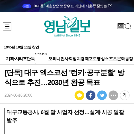
‘in서울’ 계층상승 보증수표 아닌데 서울行 줄잇는 TK
직설
1945년 10월 11일 창간
다양성
기획·시리즈
단독
오피니언
사회
정치
경제
포토
영상
스포츠
문화
동정
+
[단독] 대구 엑스코선 '턴키·공구분할' 방
식으로 추진…2030년 완공 목표
2024-06-16 20:00
대구교통공사, 6월 말 사업자 선정…설계·시공 일괄
발주