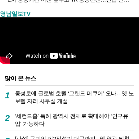
영남일보TV
많이 본 뉴스
동성로에 글로벌 호텔 ‘그랜드 머큐어’ 오나…옛 노
1
보텔 자리 사무실 개설
‘세컨드홈’ 특례 광역시 전체로 확대해야 ‘인구유
2
입’ 가능하다
[사설] 구미의 제2전성기 대구까지...옛 영광 되찾