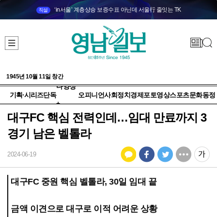
‘in서울’ 계층상승 보증수표 아닌데 서울行 줄잇는 TK
직설
1945년 10월 11일 창간
다양성
기획·시리즈
단독
오피니언
사회
정치
경제
포토
영상
스포츠
문화
동정
+
대구FC 핵심 전력인데…임대 만료까지 3
경기 남은 벨톨라
2024-06-19
대구FC 중원 핵심 벨톨라, 30일 임대 끝
금액 이견으로 대구로 이적 어려운 상황