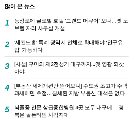
많이 본 뉴스
동성로에 글로벌 호텔 ‘그랜드 머큐어’ 오나…옛 노
1
보텔 자리 사무실 개설
‘세컨드홈’ 특례 광역시 전체로 확대해야 ‘인구유
2
입’ 가능하다
[사설] 구미의 제2전성기 대구까지...옛 영광 되찾
3
아야
[부동산 세제개편안 뜯어보니] 수도권 초고가 주택
4
과세에만 초점…침체된 지방 부동산 대책은 없다
뇌졸중 전문 상급종합병원 4곳 모두 대구에… 경
5
북은 골든타임 사각지대