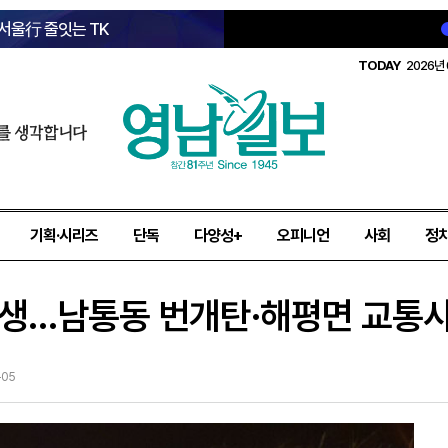
 서울行 줄잇는 TK
TODAY
2026년 
를 생각합니다
기획·시리즈
단독
다양성+
오피니언
사회
정
발생…남통동 번개탄·해평면 교통사
-05