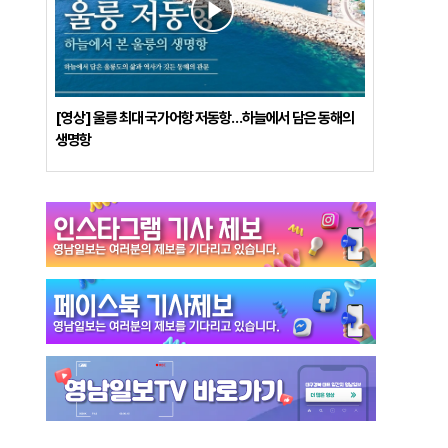
[영상] 울릉 최대 국가어항 저동항…하늘에서 담은 동해의
생명항