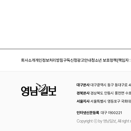
회사소개
개인정보처리방침
구독신청
광고안내
청소년 보호정책(책임자 :
대구본사
대구광역시 동구 동대구로 44
경북본사
경상북도 안동시 풍천면 수호
서울지사
서울특별시 영등포구 국회대로
인터넷신문등록
대구 아00221
Copyright ⓒ by 영남일보, All right 