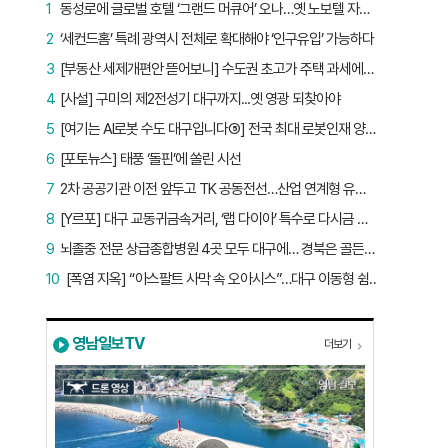
1
동성로에 글로벌 호텔 ‘그랜드 머큐어’ 오나…옛 노보텔 자리 사무실 개설
2
‘세컨드홈’ 특례 광역시 전체로 확대해야 ‘인구유입’ 가능하다
3
[부동산 세제개편안 뜯어보니] 수도권 초고가 주택 과세에만 초점…침체된 지방 부동산 대책은 없다
4
[사설] 구미의 제2전성기 대구까지...옛 영광 되찾아야
5
[여기는 AI로봇 수도 대구입니다⑤] 전국 최대 로봇인재 양성소…“대구산업 맞춤형 교육과정 만들자”
6
[포토뉴스] 태풍 ‘돌핀’에 쏠린 시선
7
2차 공공기관 이전 앞두고 TK 공동전선…산업 연계형 유치 승부수
8
[Y르포] 대구 교동귀금속거리, ‘랩 다이아’ 특수로 다시금 활기…“반짝 인기 의존 않는 지속 가능 성장 동력 마련해야”
9
뇌졸중 전문 상급종합병원 4곳 모두 대구에… 경북은 골든타임 사각지대
10
[폭염 지옥] “아스팔트 사막 속 오아시스”…대구 이동형 쉼터 버스 ‘북적’, 지하철역도 ‘바글’
영남일보TV
더보기