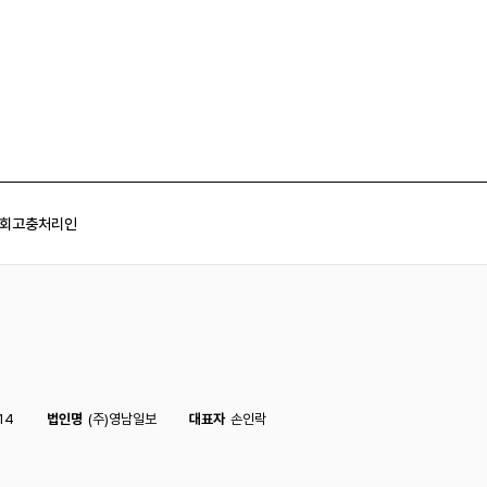
회
고충처리인
14
법인명
(주)영남일보
대표자
손인락