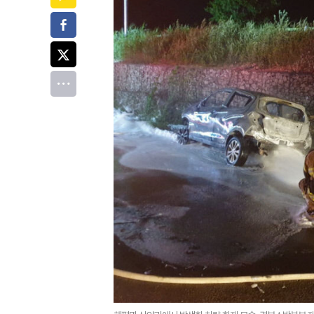
페이스북
트위터
전체