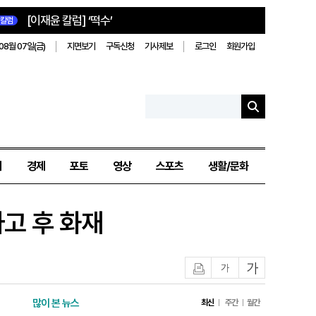
[이재윤 칼럼] ‘떡수’
칼럼
08월 07일(금)
지면보기
구독신청
기사제보
로그인
회원가입
치
경제
포토
영상
스포츠
생활/문화
고 후 화재
인쇄
글자작게
글자크게
많이 본 뉴스
최신
주간
월간