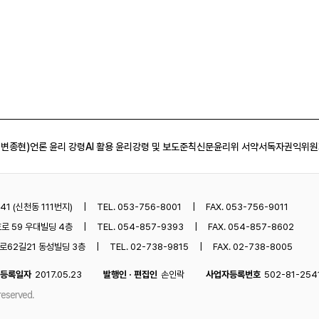
 변종현)
언론 윤리 강령
AI 활용 윤리강령 및 보도준칙
신문윤리위 서약서
독자권익위원
1 (신천동 111번지)
TEL. 053-756-8001
FAX. 053-756-9011
로 59 우대빌딩 4층
TEL. 054-857-9393
FAX. 054-857-8602
62길21 동성빌딩 3층
TEL. 02-738-9815
FAX. 02-738-8005
등록일자
2017.05.23
발행인 · 편집인
손인락
사업자등록번호
502-81-254
reserved.